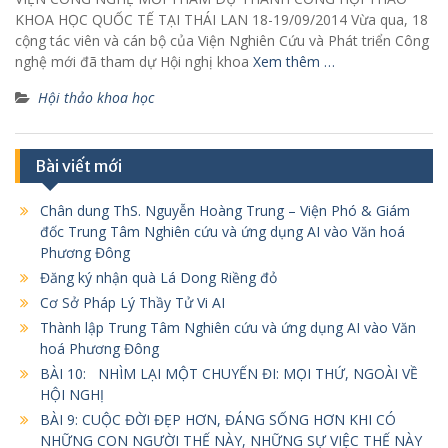
KHOA HỌC QUỐC TẾ TẠI THÁI LAN 18-19/09/2014 Vừa qua, 18
cộng tác viên và cán bộ của Viện Nghiên Cứu và Phát triển Công
nghệ mới đã tham dự Hội nghị khoa
Xem thêm …
Hội thảo khoa học
Bài viết mới
Chân dung ThS. Nguyễn Hoàng Trung – Viện Phó & Giám
đốc Trung Tâm Nghiên cứu và ứng dụng AI vào Văn hoá
Phương Đông
Đăng ký nhận quà Lá Dong Riềng đỏ
Cơ Sở Pháp Lý Thầy Tử Vi AI
Thành lập Trung Tâm Nghiên cứu và ứng dụng AI vào Văn
hoá Phương Đông
BÀI 10: NHÌM LẠI MỘT CHUYẾN ĐI: MỌI THỨ, NGOÀI VỀ
HỘI NGHỊ
BÀI 9: CUỘC ĐỜI ĐẸP HƠN, ĐÁNG SỐNG HƠN KHI CÓ
NHỮNG CON NGƯỜI THẾ NÀY, NHỮNG SỰ VIỆC THẾ NÀY