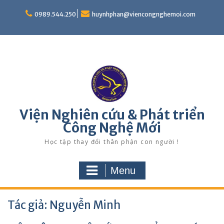
Skip
to
0989.544.250
huynhphan@viencongnghemoi.com
content
Viện Nghiên cứu & Phát triển
Công Nghệ Mới
Học tập thay đổi thân phận con người !
Menu
Tác giả:
Nguyễn Minh