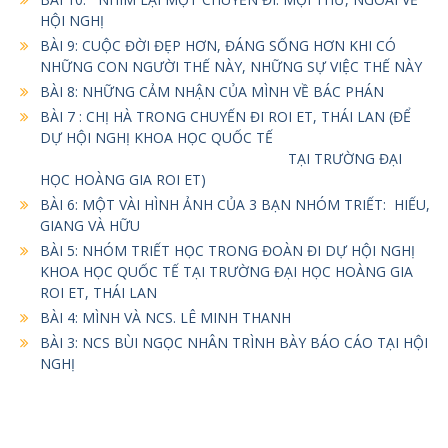
HỘI NGHỊ
BÀI 9: CUỘC ĐỜI ĐẸP HƠN, ĐÁNG SỐNG HƠN KHI CÓ
NHỮNG CON NGƯỜI THẾ NÀY, NHỮNG SỰ VIỆC THẾ NÀY
BÀI 8: NHỮNG CẢM NHẬN CỦA MÌNH VỀ BÁC PHÁN
BÀI 7 : CHỊ HÀ TRONG CHUYẾN ĐI ROI ET, THÁI LAN (ĐỂ
DỰ HỘI NGHỊ KHOA HỌC QUỐC TẾ
TẠI TRƯỜNG ĐẠI
HỌC HOÀNG GIA ROI ET)
BÀI 6: MỘT VÀI HÌNH ẢNH CỦA 3 BẠN NHÓM TRIẾT: HIẾU,
GIANG VÀ HỮU
BÀI 5: NHÓM TRIẾT HỌC TRONG ĐOÀN ĐI DỰ HỘI NGHỊ
KHOA HỌC QUỐC TẾ TẠI TRƯỜNG ĐẠI HỌC HOÀNG GIA
ROI ET, THÁI LAN
BÀI 4: MÌNH VÀ NCS. LÊ MINH THANH
BÀI 3: NCS BÙI NGỌC NHÂN TRÌNH BÀY BÁO CÁO TẠI HỘI
NGHỊ