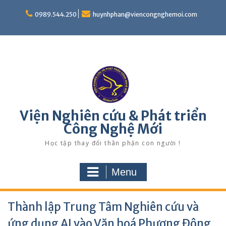
Skip
to
0989.544.250
huynhphan@viencongnghemoi.com
content
Viện Nghiên cứu & Phát triển
Công Nghệ Mới
Học tập thay đổi thân phận con người !
Menu
Thành lập Trung Tâm Nghiên cứu và
ứng dụng AI vào Văn hoá Phương Đông