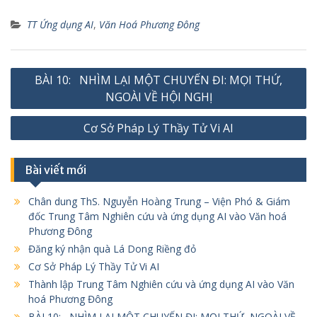
TT Ứng dụng AI
,
Văn Hoá Phương Đông
Điều
BÀI 10: NHÌM LẠI MỘT CHUYẾN ĐI: MỌI THỨ,
hướng
NGOÀI VỀ HỘI NGHỊ
bài
Cơ Sở Pháp Lý Thầy Tử Vi AI
viết
Bài viết mới
Chân dung ThS. Nguyễn Hoàng Trung – Viện Phó & Giám
đốc Trung Tâm Nghiên cứu và ứng dụng AI vào Văn hoá
Phương Đông
Đăng ký nhận quà Lá Dong Riềng đỏ
Cơ Sở Pháp Lý Thầy Tử Vi AI
Thành lập Trung Tâm Nghiên cứu và ứng dụng AI vào Văn
hoá Phương Đông
BÀI 10: NHÌM LẠI MỘT CHUYẾN ĐI: MỌI THỨ, NGOÀI VỀ