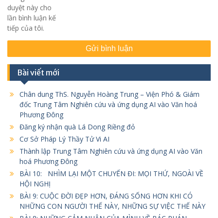
duyệt này cho
lần bình luận kế
tiếp của tôi.
Bài viết mới
Chân dung ThS. Nguyễn Hoàng Trung – Viện Phó & Giám
đốc Trung Tâm Nghiên cứu và ứng dụng AI vào Văn hoá
Phương Đông
Đăng ký nhận quà Lá Dong Riềng đỏ
Cơ Sở Pháp Lý Thầy Tử Vi AI
Thành lập Trung Tâm Nghiên cứu và ứng dụng AI vào Văn
hoá Phương Đông
BÀI 10: NHÌM LẠI MỘT CHUYẾN ĐI: MỌI THỨ, NGOÀI VỀ
HỘI NGHỊ
BÀI 9: CUỘC ĐỜI ĐẸP HƠN, ĐÁNG SỐNG HƠN KHI CÓ
NHỮNG CON NGƯỜI THẾ NÀY, NHỮNG SỰ VIỆC THẾ NÀY