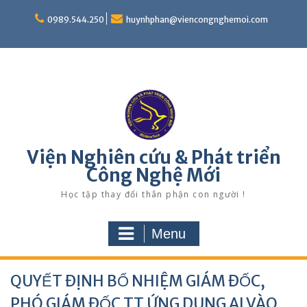
Skip
to
0989.544.250
huynhphan@viencongnghemoi.com
content
Viện Nghiên cứu & Phát triển
Công Nghệ Mới
Học tập thay đổi thân phận con người !
Menu
QUYẾT ĐỊNH BỔ NHIỆM GIÁM ĐỐC,
PHÓ GIÁM ĐỐC TT ỨNG DỤNG AI VÀO