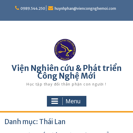
Skip
to
0989.544.250
huynhphan@viencongnghemoi.com
content
Viện Nghiên cứu & Phát triển
Công Nghệ Mới
Học tập thay đổi thân phận con người !
Menu
Danh mục:
Thái Lan