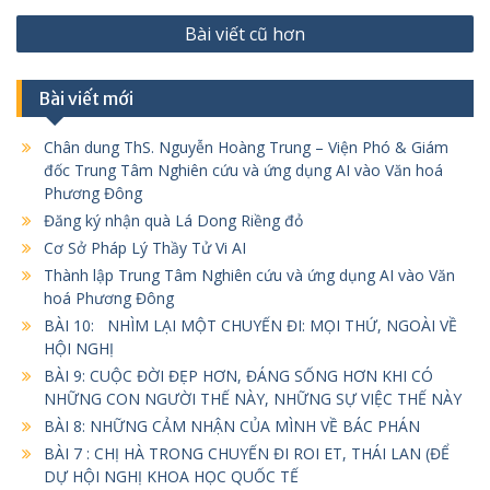
Điều
Bài viết cũ hơn
hướng
bài
Bài viết mới
viết
Chân dung ThS. Nguyễn Hoàng Trung – Viện Phó & Giám
đốc Trung Tâm Nghiên cứu và ứng dụng AI vào Văn hoá
Phương Đông
Đăng ký nhận quà Lá Dong Riềng đỏ
Cơ Sở Pháp Lý Thầy Tử Vi AI
Thành lập Trung Tâm Nghiên cứu và ứng dụng AI vào Văn
hoá Phương Đông
BÀI 10: NHÌM LẠI MỘT CHUYẾN ĐI: MỌI THỨ, NGOÀI VỀ
HỘI NGHỊ
BÀI 9: CUỘC ĐỜI ĐẸP HƠN, ĐÁNG SỐNG HƠN KHI CÓ
NHỮNG CON NGƯỜI THẾ NÀY, NHỮNG SỰ VIỆC THẾ NÀY
BÀI 8: NHỮNG CẢM NHẬN CỦA MÌNH VỀ BÁC PHÁN
BÀI 7 : CHỊ HÀ TRONG CHUYẾN ĐI ROI ET, THÁI LAN (ĐỂ
DỰ HỘI NGHỊ KHOA HỌC QUỐC TẾ