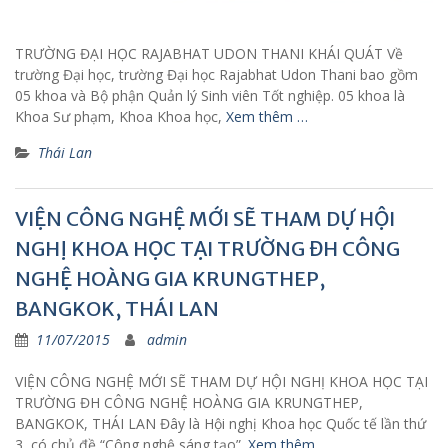
TRƯỜNG ĐẠI HỌC RAJABHAT UDON THANI KHÁI QUÁT Về
trường Đại học, trường Đại học Rajabhat Udon Thani bao gồm
05 khoa và Bộ phận Quản lý Sinh viên Tốt nghiệp. 05 khoa là
Khoa Sư phạm, Khoa Khoa học,
Xem thêm …
Thái Lan
VIỆN CÔNG NGHỆ MỚI SẼ THAM DỰ HỘI
NGHỊ KHOA HỌC TẠI TRƯỜNG ĐH CÔNG
NGHỆ HOÀNG GIA KRUNGTHEP,
BANGKOK, THÁI LAN
11/07/2015
admin
VIỆN CÔNG NGHỆ MỚI SẼ THAM DỰ HỘI NGHỊ KHOA HỌC TẠI
TRƯỜNG ĐH CÔNG NGHỆ HOÀNG GIA KRUNGTHEP,
BANGKOK, THÁI LAN Đây là Hội nghị Khoa học Quốc tế lần thứ
3, có chủ đề “Công nghệ sáng tạo”.
Xem thêm …