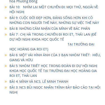
hoá Phương Đông
BÀI 10: NHÌM LẠI MỘT CHUYẾN ĐI: MỌI THỨ, NGOÀI VỀ
HỘI NGHỊ
BÀI 9: CUỘC ĐỜI ĐẸP HƠN, ĐÁNG SỐNG HƠN KHI CÓ
NHỮNG CON NGƯỜI THẾ NÀY, NHỮNG SỰ VIỆC THẾ NÀY
BÀI 8: NHỮNG CẢM NHẬN CỦA MÌNH VỀ BÁC PHÁN
BÀI 7 : CHỊ HÀ TRONG CHUYẾN ĐI ROI ET, THÁI LAN (ĐỂ
DỰ HỘI NGHỊ KHOA HỌC QUỐC TẾ
TẠI TRƯỜNG ĐẠI
HỌC HOÀNG GIA ROI ET)
BÀI 6: MỘT VÀI HÌNH ẢNH CỦA 3 BẠN NHÓM TRIẾT: HIẾU,
GIANG VÀ HỮU
BÀI 5: NHÓM TRIẾT HỌC TRONG ĐOÀN ĐI DỰ HỘI NGHỊ
KHOA HỌC QUỐC TẾ TẠI TRƯỜNG ĐẠI HỌC HOÀNG GIA
ROI ET, THÁI LAN
BÀI 4: MÌNH VÀ NCS. LÊ MINH THANH
BÀI 3: NCS BÙI NGỌC NHÂN TRÌNH BÀY BÁO CÁO TẠI HỘI
NGHỊ