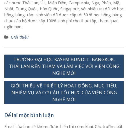
các nước Thái Lan, Úc, Miến Điện, Campuchia, Nga, Pháp, Mỹ,
Nhật, Trung Quốc, Hàn Quốc, Singapore, với nhiều ưu đãi về học
bổng; hàng trăm sinh viên đã được cấp tới 50 % học bổng; hàng
chục cán bộ được cấp 100% kinh phí cho thực tập, tham quan
ngắn hạn.
Giới thiệu
Điều
TRƯỜNG ĐẠI HỌC KASEM BUNDIT- BANGKOK,
hướng
THÁI LAN ĐẾN THĂM VÀ LÀM VIỆC VỚI VIỆN CÔNG
bài
NGHỆ MỚI
viết
GIỚI THIỆU VỀ TRIẾT LÝ HOẠT ĐỘNG, MỤC TIÊU,
NHIỆM VỤ VÀ CƠ CẤU TỔ CHỨC CỦA VIỆN CÔNG
NGHỆ MỚI
Để lại một bình luận
Email của bạn sẽ không được hiển thị công khai.
Các trường bắt