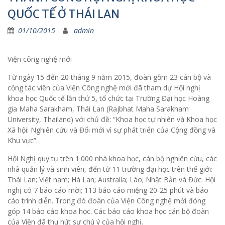
QUỐC TẾ Ở THÁI LAN
01/10/2015
admin
Viện công nghệ mới
Từ ngày 15 đến 20 tháng 9 năm 2015, đoàn gồm 23 cán bộ và
cộng tác viên của Viện Công nghệ mới đã tham dự Hội nghị
khoa học Quốc tế lần thứ 5, tổ chức tại Trường Đại học Hoàng
gia Maha Sarakham, Thái Lan (Rajbhat Maha Sarakham
University, Thailand) với chủ đề: “Khoa học tự nhiên và Khoa học
Xã hội: Nghiên cứu và Đổi mới vì sự phát triển của Cộng đồng và
Khu vực”.
Hội Nghị quy tụ trên 1.000 nhà khoa học, cán bộ nghiên cứu, các
nhà quản lý và sinh viên, đến từ 11 trường đại học trên thế giới:
Thái Lan; Việt nam; Hà Lan; Australia; Lào; Nhật Bản và Đức. Hội
nghị có 7 báo cáo mời; 113 báo cáo miệng 20-25 phút và báo
cáo trình diễn. Trong đó đoàn của Viện Công nghệ mới đóng
góp 14 báo cáo khoa học. Các báo cáo khoa học cán bộ đoàn
của Viện đã thu hút sự chú ý của hội nghị.