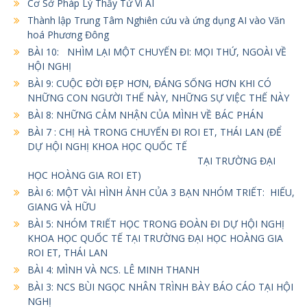
Cơ Sở Pháp Lý Thầy Tử Vi AI
Thành lập Trung Tâm Nghiên cứu và ứng dụng AI vào Văn
hoá Phương Đông
BÀI 10: NHÌM LẠI MỘT CHUYẾN ĐI: MỌI THỨ, NGOÀI VỀ
HỘI NGHỊ
BÀI 9: CUỘC ĐỜI ĐẸP HƠN, ĐÁNG SỐNG HƠN KHI CÓ
NHỮNG CON NGƯỜI THẾ NÀY, NHỮNG SỰ VIỆC THẾ NÀY
BÀI 8: NHỮNG CẢM NHẬN CỦA MÌNH VỀ BÁC PHÁN
BÀI 7 : CHỊ HÀ TRONG CHUYẾN ĐI ROI ET, THÁI LAN (ĐỂ
DỰ HỘI NGHỊ KHOA HỌC QUỐC TẾ
TẠI TRƯỜNG ĐẠI
HỌC HOÀNG GIA ROI ET)
BÀI 6: MỘT VÀI HÌNH ẢNH CỦA 3 BẠN NHÓM TRIẾT: HIẾU,
GIANG VÀ HỮU
BÀI 5: NHÓM TRIẾT HỌC TRONG ĐOÀN ĐI DỰ HỘI NGHỊ
KHOA HỌC QUỐC TẾ TẠI TRƯỜNG ĐẠI HỌC HOÀNG GIA
ROI ET, THÁI LAN
BÀI 4: MÌNH VÀ NCS. LÊ MINH THANH
BÀI 3: NCS BÙI NGỌC NHÂN TRÌNH BÀY BÁO CÁO TẠI HỘI
NGHỊ