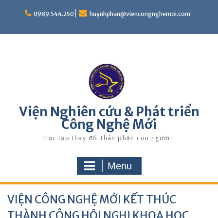
Skip
to
0989.544.250
huynhphan@viencongnghemoi.com
content
Viện Nghiên cứu & Phát triển
Công Nghệ Mới
Học tập thay đổi thân phận con người !
Menu
VIỆN CÔNG NGHỆ MỚI KẾT THÚC
THÀNH CÔNG HỘI NGHỊ KHOA HỌC