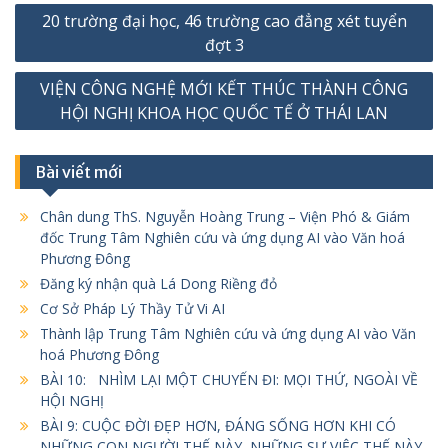
Điều
20 trường đại học, 46 trường cao đẳng xét tuyển
hướng
đợt 3
bài
VIỆN CÔNG NGHỆ MỚI KẾT THÚC THÀNH CÔNG
viết
HỘI NGHỊ KHOA HỌC QUỐC TẾ Ở THÁI LAN
Bài viết mới
Chân dung ThS. Nguyễn Hoàng Trung – Viện Phó & Giám
đốc Trung Tâm Nghiên cứu và ứng dụng AI vào Văn hoá
Phương Đông
Đăng ký nhận quà Lá Dong Riềng đỏ
Cơ Sở Pháp Lý Thầy Tử Vi AI
Thành lập Trung Tâm Nghiên cứu và ứng dụng AI vào Văn
hoá Phương Đông
BÀI 10: NHÌM LẠI MỘT CHUYẾN ĐI: MỌI THỨ, NGOÀI VỀ
HỘI NGHỊ
BÀI 9: CUỘC ĐỜI ĐẸP HƠN, ĐÁNG SỐNG HƠN KHI CÓ
NHỮNG CON NGƯỜI THẾ NÀY, NHỮNG SỰ VIỆC THẾ NÀY