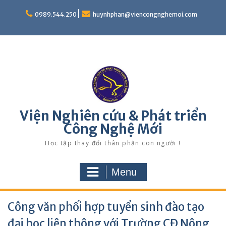
Skip
to
0989.544.250
huynhphan@viencongnghemoi.com
content
Viện Nghiên cứu & Phát triển
Công Nghệ Mới
Học tập thay đổi thân phận con người !
Menu
Công văn phối hợp tuyển sinh đào tạo
đại học liên thông với Trường CĐ Nông