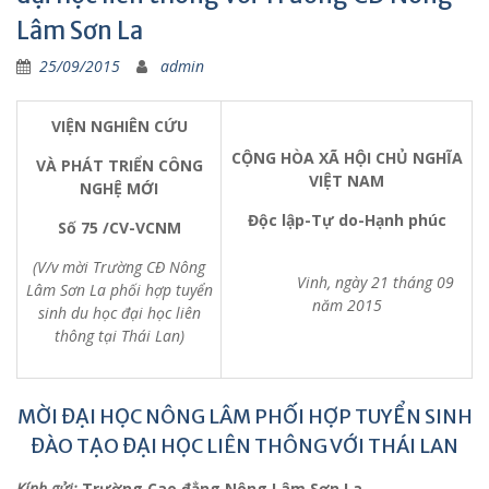
Lâm Sơn La
25/09/2015
admin
VIỆN NGHIÊN CỨU
CỘNG HÒA XÃ HỘI CHỦ NGHĨA
VÀ PHÁT TRIỂN CÔNG
VIỆT NAM
NGHỆ MỚI
Độc lập-Tự do-Hạnh phúc
Số 75 /CV-VCNM
(V/v mời Trường CĐ Nông
Vinh, ngày 21 tháng 09
Lâm Sơn La phối hợp
tuyển
năm 2015
sinh du học đại học liên
thông tại Thái Lan)
MỜI ĐẠI HỌC NÔNG LÂM PHỐI HỢP TUYỂN SINH
ĐÀO TẠO ĐẠI HỌC LIÊN THÔNG VỚI THÁI LAN
Kính gửi:
Trường Cao đẳng Nông Lâm Sơn La