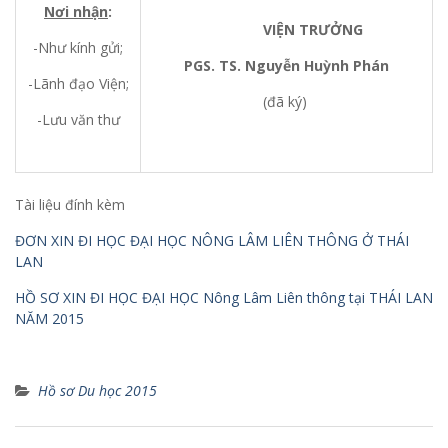
Nơi nhận
:
VIỆN TRƯỞNG
-Như kính gửi;
PGS. TS. Nguyễn Huỳnh Phán
-Lãnh đạo Viện;
(đã ký)
-Lưu văn thư
Tài liệu đính kèm
ĐƠN XIN ĐI HỌC ĐẠI HỌC NÔNG LÂM LIÊN THÔNG Ở THÁI
LAN
HỒ SƠ XIN ĐI HỌC ĐẠI HỌC Nông Lâm Liên thông tại THÁI LAN
NĂM 2015
Hồ sơ Du học 2015