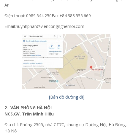
An
Điện thoại: 0989.544.250Fax:+84.383.555.669
Email:huynhphan@viencongnghemoi.com
[Bản đồ đường đi]
2. VĂN PHÒNG HÀ NỘI
NCS.GV. Trần Minh Hiếu
Địa chỉ: Phòng 2505, nhà CT7C, chung cư Dương Nội, Hà Đông,
Hà Nội