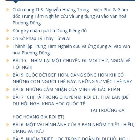
Chân dung ThS. Nguyễn Hoàng Trung – Viện Phó & Giám
đốc Trung Tâm Nghiên cứu và ứng dụng AI vào Văn hoá
Phương Đông
Đăng ký nhận quà Lá Dong Riềng đỏ
Cơ Sở Pháp Lý Thầy Tử Vi AI
Thành lập Trung Tâm Nghiên cứu và ứng dụng AI vào Văn
hoá Phương Đông
BÀI 10: NHÌM LẠI MỘT CHUYẾN ĐI: MỌI THỨ, NGOÀI VỀ
HỘI NGHỊ
BÀI 9: CUỘC ĐỜI ĐẸP HƠN, ĐÁNG SỐNG HƠN KHI CÓ
NHỮNG CON NGƯỜI THẾ NÀY, NHỮNG SỰ VIỆC THẾ NÀY
BÀI 8: NHỮNG CẢM NHẬN CỦA MÌNH VỀ BÁC PHÁN
BÀI 7 : CHỊ HÀ TRONG CHUYẾN ĐI ROI ET, THÁI LAN (ĐỂ
DỰ HỘI NGHỊ KHOA HỌC QUỐC TẾ
TẠI TRƯỜNG ĐẠI
HỌC HOÀNG GIA ROI ET)
BÀI 6: MỘT VÀI HÌNH ẢNH CỦA 3 BẠN NHÓM TRIẾT: HIẾU,
GIANG VÀ HỮU
BÀI 5: NHÓM TRIẾT HỌC TRONG ĐOÀN ĐI DỰ HỘI NGHỊ