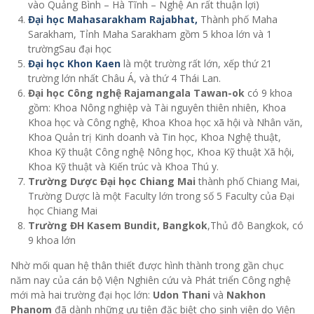
vào Quảng Bình – Hà Tĩnh – Nghệ An rất thuận lợi)
Đại học Mahasarakham Rajabhat,
Thành phố Maha
Sarakham, Tỉnh Maha Sarakham gồm 5 khoa lớn và 1
trườngSau đại học
Đại học Khon Kaen
là một trường rất lớn, xếp thứ 21
trường lớn nhất Châu Á, và thứ 4 Thái Lan.
Đại học Công nghệ Rajamangala Tawan-ok
có 9 khoa
gồm: Khoa Nông nghiệp và Tài nguyên thiên nhiên, Khoa
Khoa học và Công nghệ, Khoa Khoa học xã hội và Nhân văn,
Khoa Quản trị Kinh doanh và Tin học, Khoa Nghệ thuật,
Khoa Kỹ thuật Công nghệ Nông học, Khoa Kỹ thuật Xã hội,
Khoa Kỹ thuật và Kiến trúc và Khoa Thú y.
Trường Dược Đại học Chiang Mai
thành phố Chiang Mai,
Trường Dược là một Faculty lớn trong số 5 Faculty của Đại
học Chiang Mai
Trường ĐH Kasem Bundit, Bangkok
,Thủ đô Bangkok, có
9 khoa lớn
Nhờ mối quan hệ thân thiết được hình thành trong gần chục
năm nay của cán bộ Viện Nghiên cứu và Phát triển Công nghệ
mới mà hai trường đại học lớn:
Udon Thani
và
Nakhon
Phanom
đã dành những ưu tiên đặc biệt cho sinh viên do Viện