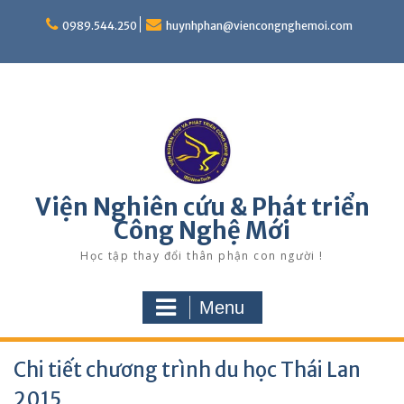
Skip
to
0989.544.250
huynhphan@viencongnghemoi.com
content
Viện Nghiên cứu & Phát triển
Công Nghệ Mới
Học tập thay đổi thân phận con người !
Menu
Chi tiết chương trình du học Thái Lan
2015