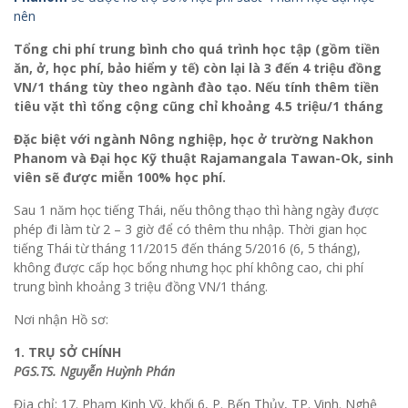
nên
Tổng chi phí trung bình cho quá trình học tập (gồm tiền
ăn, ở, học phí, bảo hiểm y tế) còn lại là 3 đến 4 triệu đồng
VN/1 tháng tùy theo ngành đào tạo. Nếu tính thêm tiền
tiêu vặt thì tổng cộng cũng chỉ khoảng 4.5 triệu/1 tháng
Đặc biệt với ngành Nông nghiệp, học ở trường Nakhon
Phanom và Đại học Kỹ thuật Rajamangala Tawan-Ok, sinh
viên sẽ được miễn 100% học phí.
Sau 1 năm học tiếng Thái, nếu thông thạo thì hàng ngày được
phép đi làm từ 2 – 3 giờ để có thêm thu nhập. Thời gian học
tiếng Thái từ tháng 11/2015 đến tháng 5/2016 (6, 5 tháng),
không được cấp học bổng nhưng học phí không cao, chi phí
trung bình khoảng 3 triệu đồng VN/1 tháng.
Nơi nhận Hồ sơ:
1. TRỤ SỞ CHÍNH
PGS.TS. Nguyễn Huỳnh Phán
Địa chỉ: 17. Phạm Kinh Vỹ, khối 6, P. Bến Thủy, TP. Vinh. Nghệ