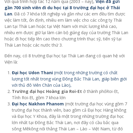
Với quá trình hợp tác 12 năm qua (2003 – nay),
Viện đã gửi
gần 700 sinh viên đi du học tại 8 trường đại học ở Thái
Lan
. Đã có 7 khóa tốt nghiệp và gần như các em đều tìm được
việc làm tốt, ổn định, nhiều em làm việc cho các công ty Thái
Lan tại Thái Lan hoặc tại Việt Nam với mức lương khá cao,
nhiều em được giữ lại làm cán bộ giảng dạy của trường Thái Lan
hoặc đi học tiếp lên cao theo chương trình thạc sỹ, tiến sỹ tại
Thái Lan hoặc các nước thứ 3.
Đến nay, có 8 trường Đại học tại Thái Lan đang có quan hệ với
Viện là:
Đại học Udon Thani
(một trong những trường có chất
lượng tốt nhất trong vùng Đông Bắc Thái Lan, giáp biên giới
với thủ đô Viên Chăn của Lào),
Trường đại học Hoàng gia Roi-Et
ở thành phốRoi-Et,
Tỉnh Roi-Et, gồm 7 khoa lớn
Đại học Nakhon Phanom
(một trường đại học vùng gồm 7
trường đại học thành viên, bao gồm cả Đại học Hàng không
và Đại học Y Khoa, đây là một trong những trường đại học
lớn nhất tại Đông Bắc Thái Lan, nơi đây có cầu bắc qua
sông Mêkông nối thẳng Thái Lan – Lào – Việt Nam, từ đó