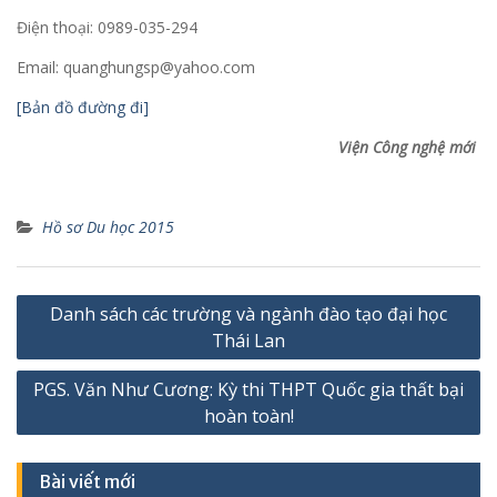
Điện thoại: 0989-035-294
Email: quanghungsp@yahoo.com
[Bản đồ đường đi]
Viện Công nghệ mới
Hồ sơ Du học 2015
Điều
Danh sách các trường và ngành đào tạo đại học
hướng
Thái Lan
bài
PGS. Văn Như Cương: Kỳ thi THPT Quốc gia thất bại
viết
hoàn toàn!
Bài viết mới