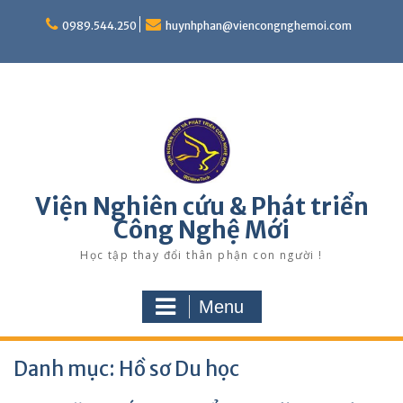
Skip
to
0989.544.250
huynhphan@viencongnghemoi.com
content
Viện Nghiên cứu & Phát triển
Công Nghệ Mới
Học tập thay đổi thân phận con người !
Menu
Danh mục:
Hồ sơ Du học