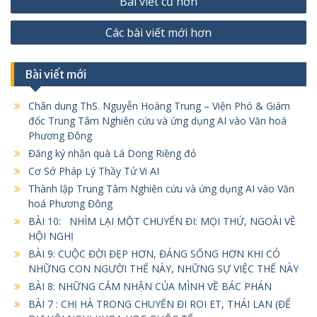
Bài viết cũ hơn
hướng
Các bài viết mới hơn
bài
viết
Bài viết mới
Chân dung ThS. Nguyễn Hoàng Trung – Viện Phó & Giám
đốc Trung Tâm Nghiên cứu và ứng dụng AI vào Văn hoá
Phương Đông
Đăng ký nhận quà Lá Dong Riềng đỏ
Cơ Sở Pháp Lý Thầy Tử Vi AI
Thành lập Trung Tâm Nghiên cứu và ứng dụng AI vào Văn
hoá Phương Đông
BÀI 10: NHÌM LẠI MỘT CHUYẾN ĐI: MỌI THỨ, NGOÀI VỀ
HỘI NGHỊ
BÀI 9: CUỘC ĐỜI ĐẸP HƠN, ĐÁNG SỐNG HƠN KHI CÓ
NHỮNG CON NGƯỜI THẾ NÀY, NHỮNG SỰ VIỆC THẾ NÀY
BÀI 8: NHỮNG CẢM NHẬN CỦA MÌNH VỀ BÁC PHÁN
BÀI 7 : CHỊ HÀ TRONG CHUYẾN ĐI ROI ET, THÁI LAN (ĐỂ