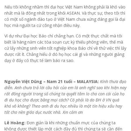
Nếu tôi không nhầm thì đại học Việt Nam không phải là khó vào
nhất mà là đông nhất trong khối ASEAN. Và thực sự, theo tôi thì
có một số ngành đào tạo ở Việt Nam chưa xứng đáng gọi là đại
học mà người ta cứ công nhận điều này.
Ví dự như Đại học Báo chí chẳng hạn. Có một thực chất mà tôi
biết là hàng năm các tòa soạn cực kỳ thiếu phóng viên, thế mà
cứ lấy những sinh viên tốt nghiệp khoa Báo chí về thử việc thì lấy
được rất ít. Chẳng hiểu ở đó họ học cái gì và những người giảng
dạy ở đấy có thực tế làm báo ra sao.
Nguyễn Việt Dũng – Nam 21 tuổi – MALAYSIA:
Kính thưa đạo
diễn. Anh chưa trả lời câu hỏi của em là anh nghĩ sao khi hiện nay
rất đông người trong số chúng ta quyết tâm lo cho con cái của họ
đi du học cho được bằng mọi cách? Có phải là do ĐH ở VN quá
khó vô không? Theo anh đi du học nhiều là một tín hiệu xấu hay
tốt cho nền giáo dục nước nhà. Xin cảm ơn
Lê Hoàng:
Đơn giản là khi những chuẩn mực của chúng ta
không được thiết lập một cách đầy đủ thì chúng ta sẽ cần đến