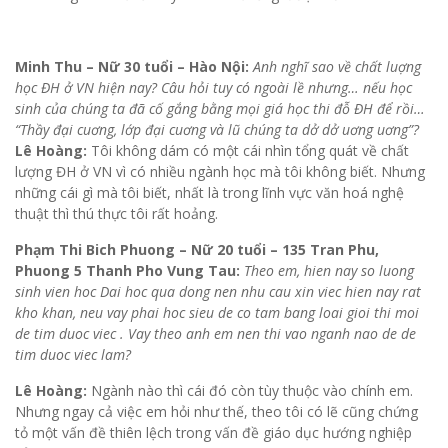
Minh Thu – Nữ 30 tuổi – Hào Nội:
Anh nghĩ sao về chất luợng
học ĐH ở VN hiện nay? Câu hỏi tuy có ngoài lề nhưng… nếu học
sinh của chúng ta đã cố gắng bằng mọi giá học thi đỗ ĐH để rồi…
“Thầy đại cuơng, lớp đại cuơng và lũ chúng ta dở dở uơng uơng”?
Lê Hoàng:
Tôi không dám có một cái nhìn tổng quát về chất
lượng ĐH ở VN vì có nhiều ngành học mà tôi không biết. Nhưng
những cái gì mà tôi biết, nhất là trong lĩnh vực văn hoá nghệ
thuật thì thú thực tôi rất hoảng.
Phạm Thi Bich Phuong – Nữ 20 tuổi – 135 Tran Phu,
Phuong 5 Thanh Pho Vung Tau:
Theo em, hien nay so luong
sinh vien hoc Dai hoc qua dong nen nhu cau xin viec hien nay rat
kho khan, neu vay phai hoc sieu de co tam bang loai gioi thi moi
de tim duoc viec . Vay theo anh em nen thi vao nganh nao de de
tim duoc viec lam?
Lê Hoàng:
Ngành nào thì cái đó còn tùy thuộc vào chính em.
Nhưng ngay cả việc em hỏi như thế, theo tôi có lẽ cũng chứng
tỏ một vấn đề thiên lệch trong vấn đề giáo dục hướng nghiệp