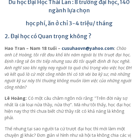
Du học Đại Học Thái Lan : 8 trường đại học, 140
ngành lựa chọn
học phí, ăn ở chỉ 3-4 triệu/ tháng
2. Đại học có Quan trọng không ?
Hao Tran – Nam 18 tuổi –
cusuhaovn@yahoo.com
:
Chào
anh Lê Hoàng, tôi rất đau khổ khi năm ngoái bị thi truợt đại học.
Định rằng sẽ ôn thi tiếp nhưng sau đó tôi quyết định đi học nghề.
Anh nghĩ sao khi ngày nay nguời ta quá chú trọng vào việc học ĐH
và kết quả là cứ một công nhân thì có tới vài ba kỹ sư, mà những
nguời kỹ sư này thì thuờng không muốn làm việc của những nguời
công nhân?
Lê Hoàng:
Có một câu châm ngôn nói rằng: ”Trên đời này sợ
nhất là cái loại nửa thầy, nửa thợ”. Mà như tôi thấy, học đại học
hiện nay thợ thì chưa biết chứ thầy rất có khả năng là không
phải.
Thế nhưng tại sao người ta cứ trượt đại học thì mới làm một
chuyện gì khác? Đơn giản vì hình như xã hội ta không chia các vị