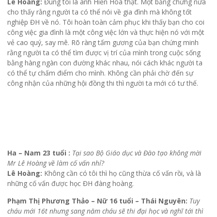
Lê Hoàng:
Đúng tôi là anh Hiền Hoà thật. Một bằng chứng nữa
cho thấy rằng người ta có thể nói về gia đình mà không tốt
nghiệp ĐH về nó. Tôi hoàn toàn cảm phục khi thấy bạn cho coi
công việc gia đình là một công việc lớn và thực hiện nó với một
vẻ cao quý, say mê. Rõ ràng tấm gương của bạn chứng minh
rằng người ta có thể tìm được vị trí của mình trong cuộc sống
bằng hàng ngàn con đường khác nhau, nói cách khác người ta
có thể tự chấm điểm cho mình. Không cần phải chờ đến sự
công nhận của những hội đồng thi thì người ta mới có tư thế.
Ha – Nam 23 tuổi :
Tại sao Bộ Giáo dục và Đào tạo không mời
Mr Lê Hoàng về làm cố vấn nhỉ?
Lê Hoàng:
Không cần có tôi thì họ cũng thừa cố vấn rồi, và là
những cố vấn được học ĐH đàng hoàng.
Phạm Thị Phương Thảo – Nữ 16 tuổi – Thái Nguyên:
Tuy
cháu mới 16t nhưng sang năm cháu sẽ thi đại học và nghĩ tới thì