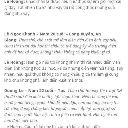
Lê Hoàng:
Chắc chắn là được nếu như thực sự em giỏi một cái
gì đấy. Tất nhiên trả lời như vậy thì rất công thức nhưng quả
đúng như vậy.
Lê Ngọc Khanh – Nam 20 tuổi – Long Xuyên, An
Giang:
Thưa chú, cháu rất mê làm diễn viên điện ảnh, vậy nếu
cháu thi trượt đại học thì cháu có thể đăng ký vào trường điện
ảnh để học có được không? cháu không có năng khiếu gì cả.
Lê Hoàng:
Hiện giờ nếu tôi không nhầm thì rất nhiều diễn viên
điện ảnh không học đại học, kể cả những diễn viên nổi tiếng. Tuy
nhiên, nếu quả thực không có năng khiếu gì cả thì làm gì cũng
khó chứ không phải làm diễn xuất mà thôi.
Duong Le – Nam 22 tuổi – Tas:
Chào chú Hoàng! Thi trượt DH
thi đã sao? Còn khối những lựa chọn khác. Nếu chỉ ráng thi vào
trường nổi tiếng, ngành khó đễ, nếu đậu, làm vui lòng ba mẹ thì
rớt cũng đáng, chẳng biết lượng sức mình. Áp lực làm gì, kỹ sư
được bao người làm việc ra trò (nếu có việc làm). Học nghề còn
làm được việc hơn.
Lê Hoàng: Câu trả lời này thì còn trả lời gì được nữa