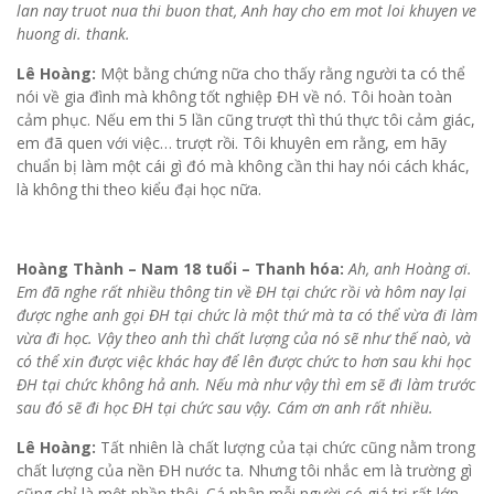
lan nay truot nua thi buon that, Anh hay cho em mot loi khuyen ve
huong di. thank.
Lê Hoàng:
Một bằng chứng nữa cho thấy rằng người ta có thể
nói về gia đình mà không tốt nghiệp ĐH về nó. Tôi hoàn toàn
cảm phục. Nếu em thi 5 lần cũng trượt thì thú thực tôi cảm giác,
em đã quen với việc… trượt rồi. Tôi khuyên em rằng, em hãy
chuẩn bị làm một cái gì đó mà không cần thi hay nói cách khác,
là không thi theo kiểu đại học nữa.
Hoàng Thành – Nam 18 tuổi – Thanh hóa:
Ah, anh Hoàng ơi.
Em đã nghe rất nhiều thông tin về ĐH tại chức rồi và hôm nay lại
được nghe anh gọi ĐH tại chức là một thứ mà ta có thể vừa đi làm
vừa đi học. Vậy theo anh thì chất lượng của nó sẽ như thế naò, và
có thể xin được việc khác hay để lên được chức to hơn sau khi học
ĐH tại chức không hả anh. Nếu mà như vậy thì em sẽ đi làm trước
sau đó sẽ đi học ĐH tại chức sau vậy. Cám ơn anh rất nhiều.
Lê Hoàng:
Tất nhiên là chất lượng của tại chức cũng nằm trong
chất lượng của nền ĐH nước ta. Nhưng tôi nhắc em là trường gì
cũng chỉ là một phần thôi. Cá nhân mỗi người có giá trị rất lớn.