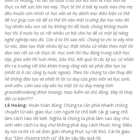
diễn Lê Hoàng, rất vui lại đuợc trao đổi với anh về một vấn đề
thực ra hết sức lớn lao naỳ. Thực tế thì ở bất kỳ nuớc nào cha mẹ
đều muốn con mình có học vấn và họ dành mọi điều kiện có thể
để trợ giúp con cái để có thể thi vào một truờng đại học nào đó.
Tuy nhiên nếu con cái họ không thi đỗ hoặc chúng không muốn
học thì ở nuớc họ có rất nhiều cơ hội cho họ để có một kỹ năng
nghề nghiệp nào đó. Còn ở ta thì sao nhỉ. Chúng ta chi lo xây nhà
từ nóc. Đào tạo thật nhiều kỹ sư, thật nhiều cử nhân theo một lối
đạo tạo rất xa rời thực tế. Học sinh thì thụ động trong cách học
tập, giáo viên thì luời nhác, bảo thủ. Kết quả là các kỹ sư, cử nhân
khi ra truờng rất khó khăn trong công việc và phải đào tạo lại
(nhất là ở các công ty nuớc ngoaì). Theo tôi chúng ta cần thay đổi
hệ thống đào tạo và nhất là lối tư duy của giáo viên và học sinh,
sinh viên. Làm sao cấy vào họ một lối tư duy mang tính
groundbreaking (khai hoang), mạo hiểm và chủ động. Đây là thay
đổi cơ bản????
Lê Hoàng:
Hoàn toàn đúng. Chúng ta cần phải nhanh chóng
chuyển từ việc giáo dục con người từ chỗ biết cái gì sang chỗ
làm cách nào để biết. Nghĩa là chúng ta phải làm sao dạy cho
sinh viên cách tư duy chứ không phải dạy cách thuộc lòng. Điều
ấy nói ra thì có vẻ đơn giản nhưng thực sự rất khó. Cái lối giáo
dục ”tầm chương trích cú” đã ăn sâu lâu quá rồi.