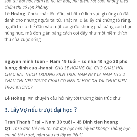
sao thi đại học năm rồi nó lại đâu, mà điểm rất cao! Không hiểu
chấm thi có lộn không?
Lê Hoàng:
Chưa chắc lộn đâu, vì bất cứ lĩnh vực gì cũng có đất
dành cho những người tài tử. Thật ra, điều ấy chỉ chứng tỏ rằng,
người ta có thể đậu vào một cái gì đó không phải bằng cách học
hùng hục, mà đơn giản bằng cách coi đấy như một niềm thích
thú của cuộc sống.
nguyen minh tuan – Nam 19 tuổi – so nha 43 ngo 30 pho
luong dinh cua -hanoi:
CHU LE HOANG OI!. CHO CHAU HOI
CHAU RAT THICH TRUONG KIEN TRUC NAM NAY LA NAM THU 2
CHAU THI NEU TRUOT CHAU CO NEN DI HOC DH TAI CHUC KIEN
TRUC KHONG?
Lê Hoàng:
Xin chuyển câu hỏi này tới trường kiến trúc chứ
3. Lấy Vợ nếu trượt đại học ?
Tran Thanh Trai – Nam 30 tuổi – 45 Dinh tien hoang
Q1:
Theo anh thì nếu thi rớt đại học nên lấy vợ không? Thằng bạn
em nó thi trượt, năm sau nó lấy vợ liền?!