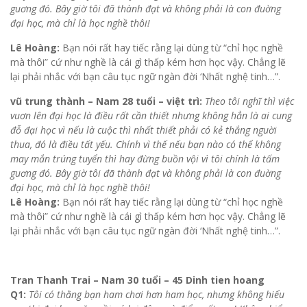
guơng đó. Bây giờ tôi đã thành đạt và không phải là con đuờng
đại học, mà chỉ là học nghề thôi!
Lê Hoàng:
Bạn nói rất hay tiếc rằng lại dùng từ “chỉ học nghề
mà thôi” cứ như nghề là cái gì thấp kém hơn học vậy. Chẳng lẽ
lại phải nhắc với bạn câu tục ngữ ngàn đời ‘Nhất nghệ tinh…”.
vũ trung thành – Nam 28 tuổi – việt trì:
Theo tôi nghĩ thì việc
vuơn lên đại học là điều rất cần thiết nhưng không hẳn là ai cung
đỗ đại học vì nếu là cuộc thì nhất thiết phải có kẻ thắng nguời
thua, đó là điều tất yếu. Chính vì thế nếu bạn nào có thể không
may mắn trúng tuyển thì hay đừng buồn vội vì tôi chính là tấm
guơng đó. Bây giờ tôi đã thành đạt và không phải là con đuờng
đại học, mà chỉ là học nghề thôi!
Lê Hoàng:
Bạn nói rất hay tiếc rằng lại dùng từ “chỉ học nghề
mà thôi” cứ như nghề là cái gì thấp kém hơn học vậy. Chẳng lẽ
lại phải nhắc với bạn câu tục ngữ ngàn đời ‘Nhất nghệ tinh…”.
Tran Thanh Trai – Nam 30 tuổi – 45 Dinh tien hoang
Q1:
Tôi có thằng bạn ham chơi hơn ham học, nhưng không hiểu