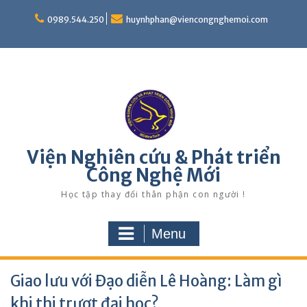
Skip
to
0989.544.250
huynhphan@viencongnghemoi.com
content
Viện Nghiên cứu & Phát triển
Công Nghệ Mới
Học tập thay đổi thân phận con người !
Menu
Giao lưu với Đạo diễn Lê Hoàng: Làm gì
khi thi trượt đại học?