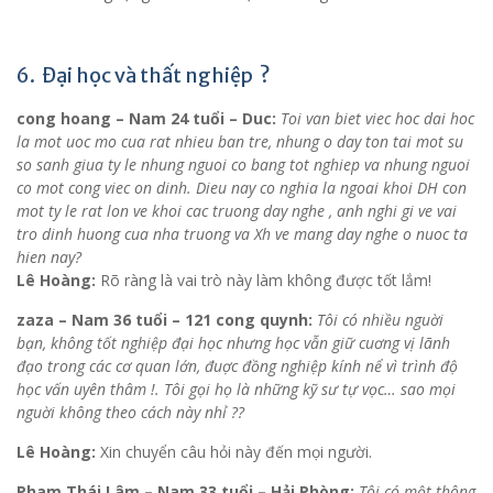
6. Đại học và thất nghiệp ?
cong hoang – Nam 24 tuổi – Duc:
Toi van biet viec hoc dai hoc
la mot uoc mo cua rat nhieu ban tre, nhung o day ton tai mot su
so sanh giua ty le nhung nguoi co bang tot nghiep va nhung nguoi
co mot cong viec on dinh. Dieu nay co nghia la ngoai khoi DH con
mot ty le rat lon ve khoi cac truong day nghe , anh nghi gi ve vai
tro dinh huong cua nha truong va Xh ve mang day nghe o nuoc ta
hien nay?
Lê Hoàng:
Rõ ràng là vai trò này làm không được tốt lắm!
zaza – Nam 36 tuổi – 121 cong quynh:
Tôi có nhiều nguời
bạn, không tốt nghiệp đại học nhưng học vẫn giữ cuơng vị lãnh
đạo trong các cơ quan lớn, đuợc đồng nghiệp kính nể vì trình độ
học vấn uyên thâm !. Tôi gọi họ là những kỹ sư tự vọc… sao mọi
nguời không theo cách này nhỉ ??
Lê Hoàng:
Xin chuyển câu hỏi này đến mọi người.
Pham Thái Lâm – Nam 33 tuổi – Hải Phòng:
Tôi có một thông