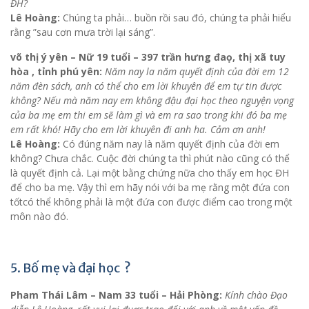
ĐH?
Lê Hoàng:
Chúng ta phải… buồn rồi sau đó, chúng ta phải hiểu
rằng ”sau cơn mưa trời lại sáng”.
võ thị ý yên – Nữ 19 tuổi – 397 trần hưng đaọ, thị xã tuy
hòa , tỉnh phú yên:
Năm nay la năm quyết định của đời em 12
năm đèn sách, anh có thể cho em lời khuyên để em tự tin được
không? Nếu mà năm nay em không đậu đại học theo nguyện vọng
của ba mẹ em thi em sẽ làm gì và em ra sao trong khi đó ba mẹ
em rất khó! Hãy cho em lời khuyên đi anh ha. Cảm ơn anh!
Lê Hoàng:
Có đúng năm nay là năm quyết định của đời em
không? Chưa chắc. Cuộc đời chúng ta thì phút nào cũng có thể
là quyết định cả. Lại một bằng chứng nữa cho thấy em học ĐH
để cho ba mẹ. Vậy thì em hãy nói với ba mẹ rằng một đứa con
tốtcó thể không phải là một đứa con được điểm cao trong một
môn nào đó.
5. Bố mẹ và đại học ?
Pham Thái Lâm – Nam 33 tuổi – Hải Phòng:
Kính chào Đạo