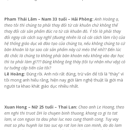
Pham Thái Lâm – Nam 33 tuổi – Hải Phòng:
Anh Hoàng ạ,
theo tôi thì chúng ta phải thay đổi từ cái khuôn chứ không thể
thay đổi cái sản phẩm đúc ra từ cái khuân đó. Ý tôi là phải thay
đổi ngay cái cách suy nghĩ (đuơng nhiên là cả cái cách làm rồi) của
hệ thống giáo dục và đào tạo của chúng ta, nếu không chúng ta cứ
băn khoăn là tại sao cái sản phẩm này cứ méo thế nhỉ!? Đến lúc
đó chắc là chúng ta không phải băn khoăn nếu không vào đại học
thì ta phải làm gì??? Đúng không ông thày (tôi tự nhận như vậy) có
tư tuởng cấp tiến của tôi?
Lê Hoàng:
Đúng rồi. Anh nói rất đúng, trừ vấn để tối là ”thày” vì
tôi mong anh hiểu rằng, hiện nay giới làm nghệ thuật là giới mà
người ta khao khát giáo dục nhiều nhất.
Xuan Hong – Nữ 25 tuổi – Thai Lan:
Chao anh Le Hoang, theo
em nghi thi truot DH la chuyen binh thuong, khong co gi to tat
lam, vi con nguoi ta dau phai luc nao cung thanh cong. Tuy vay
mot so phu huynh lai tao suc ep rat lon len con minh, do do lam