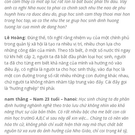
con cam thay co mot ap luc rat lon la bat buoc phai thi dau. Vay
anh co nghi Nha nuoc ta phai co chinh sach nhu the nao de phu
huynh hieu ra duoc dieu do, giup hoc sinh cam thay thoai mai hon
trong hoc tap, va co the nhu the se giup hoc sinh dinh huong
tuong lai cua minh de dang hon?
Lê Hoàng:
Đúng thế, tôi nghĩ rằng nhiệm vụ của một chính phủ
trong quản lý xã hội là tạo ra nhiều vị trí, nhiều chọn lựa cho
những công dân của mình. Theo tôi biết, ở một số nước thì ngay
từ khi hết cấp 2, người ta đã bắt đầu phân loại học sinh, người
ta đã cho từng em biết khả năng của mình và hướng nó vào
điều ấy, có nghĩa là người ta cho học sinh thấy, vào đại học là
một con đường trong số rất nhiều những con đường khác nhau,
chứ người ta không nhăm nhăm tập trung vào đấy. Cái đấy gọi
là ”hướng nghiệp” thì phải.
nam thắng – Nam 23 tuổi – hanoi:
Học sinh chúng ta đa phần
định hướng nghành nghề theo trào lưu chứ không nhìn vào khả
năng thực sự của bản thân. Có rất nhiều bậc cha me bắt con cái
mìn học trườnG A,B,C vì sau này dễ xin việc… Chúng ta có nền văn
hóa thi cử, không phải chỉ xuất hiện thời nay mà thực chất bắt
nguồn từ xa xưa do ảnh hưởng của Nho Giáo, chỉ coi trọng kẻ sỹ,