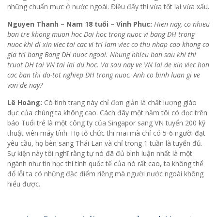
những chuẩn mực ở nước ngoài. Điều đấy thì vừa tốt lại vừa xấu.
Nguyen Thanh – Nam 18 tuổi – Vinh Phuc:
Hien nay, co nhieu
ban tre khong muon hoc Dai hoc trong nuoc vi bang DH trong
nuoc khi di xin viec tai cac vi tri lam viec co thu nhap cao khong co
gia tri bang Bang DH nuoc ngoai. Nhung nhieu ban sau khi thi
truot DH tai VN tai lai du hoc. Va sau nay ve VN lai de xin viec hon
cac ban thi do-tot nghiep DH trong nuoc. Anh co binh luan gi ve
van de nay?
Lê Hoàng:
Có tình trạng này chỉ đơn giản là chất lượng giáo
dục của chúng ta không cao. Cách đây một năm tôi có đọc trên
báo Tuổi trẻ là một công ty của Singapor sang VN tuyển 200 kỹ
thuật viên máy tính. Họ tổ chức thi mãi mà chỉ có 5-6 người đạt
yêu cầu, họ bèn sang Thái Lan và chỉ trong 1 tuần là tuyển đủ.
Sự kiện này tôi nghĩ rằng tự nó đã đủ bình luận nhất là một
ngành như tin học thì tính quốc tế của nó rất cao, ta không thể
đổ lỗi ta có những đặc điểm riêng mà người nước ngoài không
hiểu được.