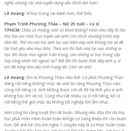
nghề, nhưng các nhà tuyển dụng vẫn thích ĐH hơn?
Lê Hoàng:
Vì học trọng cái danh hơn, thế thôi.
Phạm Trịnh Phương Thảo – Nữ 25 tuổi – ca sĩ
TPHCM:
Chào Lê Hoàng, anh có khoẻ không? Hình như đây là lần
thứ hai em chat trực tuyến với anh? Em thích chương trình này
lắm đó. Thế em xin hỏi anh tại sao hôm nay anh không nói về đề
tài tình yêu như mọi bữa. Theo em thì thời nay tại sao những ai
học ĐH được mọi người trân trọng, còn những ai học trung cấp
hay công nhân thì ngược lại? Rớt ĐH thì buồn thật đấy anh ạ, vì
em đã từng lâm vào tình trạng đó. Cám ơn anh.
Lê Hoàng:
Em là Phương Thảo nào thế. Có phải Phương Thảo
đang nổi tiếng không? mặc dù anh tin rằng Phương Thảo nào
cũng nổi tiếng cả. Anh không được nói về đề tài tình yêu vì anh
không học ĐH về nó. Cũng như rất nhiều ca sĩ nổi tiếng, kể cả
nổi tiếng thế giới mặc dù không tốt nghiệp ĐH âm nhạc.
Anh cũng tin rằng trượt ĐH rất buồn. Nhưng nếu đậu ĐH rồi mà
học phải môn mình hoàn toàn khôgn có năng khiếu thì còn buồn
hơn. Để anh kể cho em nghe 1 chuyện này là sự thực hoàn toàn:
Trường ĐH đầu tiên mà anh học là ĐH Xây dựng HN, anh học ở