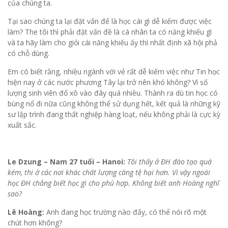
của chúng ta.
Tại sao chúng ta lại đặt vấn để là học cái gì dễ kiếm được việc
làm? The tôi thì phải đặt vấn đề là cá nhân ta có năng khiếu gì
và ta hãy làm cho giỏi cái năng khiếu ấy thì nhất định xã hội phả
có chỗ dùng.
Em có biết rằng, nhiều ngành với vẻ rất dễ kiếm việc như Tin học
hiện nay ở các nước phương Tây lại trở nên khó không? Vì số
lượng sinh viên đổ xô vào đây quá nhiều. Thành ra dù tin học có
bùng nổ đi nữa cũng không thể sử dụng hết, kết quả là những kỹ
sư lập trình đang thất nghiệp hàng loạt, nếu không phải là cực kỳ
xuất sắc.
Le Dzung – Nam 27 tuổi – Hanoi:
Tôi thấy ở ĐH đào tạo quá
kém, thi ở các nơi khác chất lượng càng tệ hại hơn. Vì vậy ngoài
học ĐH chẳng biết học gì cho phù hợp. Không biết anh Hoàng nghĩ
sao?
Lê Hoàng:
Anh đang học trường nào đấy, có thể nói rõ một
chút hơn không?