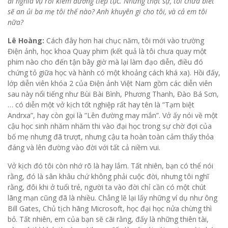
đi nghĩa vụ rồi kiếm đường tiếp tục. Nhưng thật sự, tôi chưa biết
sẽ an ủi ba mẹ tôi thế nào? Anh khuyên gi cho tôi, và cả em tôi
nữa?
Lê Hoàng:
Cách đây hơn hai chục năm, tôi mới vào trường
Điện ảnh, học khoa Quay phim (kết quả là tôi chưa quay một
phim nào cho đến tận bây giờ mà lại làm đạo diễn, điều đó
chứng tỏ giữa học và hành có một khoảng cách khá xa). Hồi đấy,
lớp diễn viên khóa 2 của Điện ảnh Việt Nam gồm các diễn viên
sau này nổi tiếng như Bùi Bài Bình, Phương Thanh, Đào Bá Sơn,
… có diễn một vở kịch tốt nghiệp rất hay tên là ”Tạm biệt
Andrxa”, hay còn gọi là ”Lên đường may mắn”. Vở ấy nói về một
cậu học sinh nhăm nhăm thi vào đại học trong sự chờ đợi của
bố mẹ nhưng đã trượt, nhưng cậu ta hoàn toàn cảm thấy thỏa
đáng và lên đường vào đời với tất cả niềm vui.
Vở kịch đó tôi còn nhớ rõ là hay lắm. Tất nhiên, bạn có thể nói
rằng, đó là sân khâu chứ không phải cuộc đời, nhưng tôi nghĩ
rằng, đôi khi ở tuổi trẻ, người ta vào đời chỉ cần có một chút
lãng mạn cũng đã là nhiều. Chẳng lẽ lại lấy những ví dụ như ông
Bill Gates, Chủ tịch hãng Microsoft, học đại học nửa chừng thì
bỏ. Tất nhiên, em của bạn sẽ cãi rằng, đấy là những thiên tài,