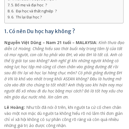
5. Bố mẹ và đại học ?
6. Đại học và thất nghiệp ?
6. Thi lại Đại học ?
1. Có nên Du học hay không ?
Nguyễn Việt Dũng – Nam 21 tuổi – MALAYSIA:
Kính thưa đạo
diễn Lê Hoàng. Chẳng hiểu sao thời buổi này trong tâm lý của tất
cả mọi người, con cái họ phải vào ĐH, và vào ĐH là tất cả. Anh có
thể lý giải tại sao không? Anh nghĩ gì khi những người không có
năng lực học tập mà cũng cố chen chân vào giảng đường để rồi
sau đó thi lại và học lại hàng chục môn? Có phải giảng đường ĐH
ở VN là khố vào nhất trong khối ASEAN không? Đâu là hướng mở
cửa vào đời cho chúng ta tốt nhất? Anh thấy sao khi hiện nay mọi
người đổ xô nhau đi du học bằng mọi cách? Đó là tốt hay xấu cho
nền giáo dục nước nhà. Xin cảm ơn.
Lê Hoàng:
Như tôi đã nói ở trên, khi người ta cứ cố chen chân
vào một nơi mặc dù người ta không hiểu rõ nó lắm thì đơn giản
chỉ vỉ xã hội không có sự phân công rõ ràng và còn quá nhiều
những giá trị ảo được công nhận.