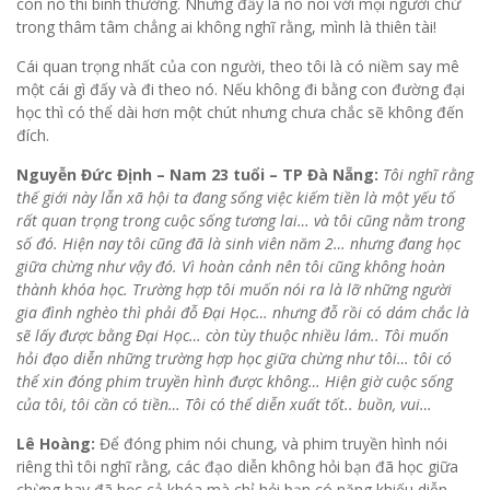
còn nó thì bình thường. Nhưng đấy là nó nói với mọi người chứ
trong thâm tâm chẳng ai không nghĩ rằng, mình là thiên tài!
Cái quan trọng nhất của con người, theo tôi là có niềm say mê
một cái gì đấy và đi theo nó. Nếu không đi bằng con đường đại
học thì có thể dài hơn một chút nhưng chưa chắc sẽ không đến
đích.
Nguyễn Đức Định – Nam 23 tuổi – TP Đà Nẵng:
Tôi nghĩ rằng
thế giới này lẫn xã hội ta đang sống việc kiếm tiền là một yếu tố
rất quan trọng trong cuộc sống tương lai… và tôi cũng nằm trong
số đó. Hiện nay tôi cũng đã là sinh viên năm 2… nhưng đang học
giữa chừng như vậy đó. Vì hoàn cảnh nên tôi cũng không hoàn
thành khóa học. Trường hợp tôi muốn nói ra là lỡ những người
gia đình nghèo thì phải đỗ Đại Học… nhưng đỗ rồi có dám chắc là
sẽ lấy được bằng Đại Học… còn tùy thuộc nhiều lám.. Tôi muốn
hỏi đạo diễn những trường hợp học giữa chừng như tôi… tôi có
thể xin đóng phim truyền hình được không… Hiện giờ cuộc sống
của tôi, tôi cần có tiền… Tôi có thể diễn xuất tốt.. buồn, vui…
Lê Hoàng:
Để đóng phim nói chung, và phim truyền hình nói
riêng thì tôi nghĩ rằng, các đạo diễn không hỏi bạn đã học giữa
chừng hay đã học cả khóa mà chỉ hỏi bạn có năng khiếu diễn