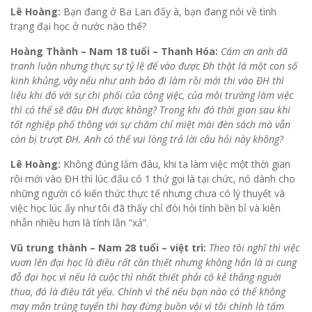
Lê Hoàng:
Bạn đang ở Ba Lan đấy à, bạn đang nói về tình
trạng đại học ở nước nào thế?
Hoàng Thành – Nam 18 tuổi – Thanh Hóa:
Cám ơn anh dã
tranh luận nhưng thực sự tỷ lệ để vào được Đh thật là một con số
kinh khủng, vậy nếu như anh bảo đi làm rồi mới thi vào ĐH thì
liệu khi đó với sự chi phối của công việc, của môi trường làm việc
thì có thể sẽ đậu ĐH được không? Trong khi đó thời gian sau khi
tốt nghiệp phổ thông với sự chăm chỉ miệt mài đèn sách mà vẫn
còn bị trượt ĐH. Anh có thể vui lòng trả lời câu hỏi này không?
Lê Hoàng:
Không đúng lắm đâu, khi ta làm việc một thời gian
rôi mới vào ĐH thì lúc đấu có 1 thứ gọi là tại chức, nó dành cho
những người có kiến thức thực tế nhưng chưa có lý thuyết và
việc học lúc ấy như tôi đã thấy chỉ đòi hỏi tính bền bỉ và kiên
nhẫn nhiều hơn là tính lắn “xả”.
Vũ trung thành – Nam 28 tuổi – việt trì:
Theo tôi nghĩ thì việc
vuơn lên đại học là điều rất cần thiết nhưng không hẳn là ai cung
đỗ đại học vì nếu là cuộc thì nhất thiết phải có kẻ thắng nguời
thua, đó là điều tất yếu. Chính vì thế nếu bạn nào có thể không
may mắn trúng tuyển thì hay đừng buồn vội vì tôi chính là tấm