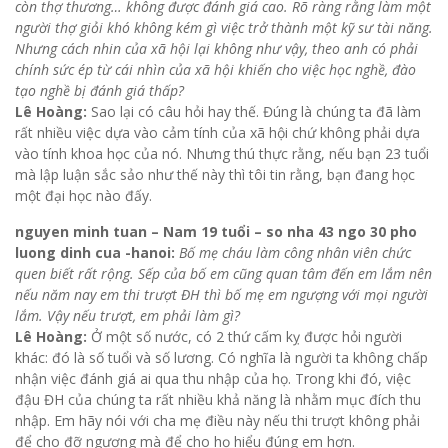
còn thợ thương… không được đánh giá cao. Rõ ràng rằng làm một
người thợ giỏi khó không kém gì việc trở thành một kỹ sư tài năng.
Nhưng cách nhin của xã hội lại không như vậy, theo anh có phải
chính sức ép từ cái nhìn của xã hội khiến cho việc học nghề, đào
tạo nghề bị đánh giá thấp?
Lê Hoàng:
Sao lại có câu hỏi hay thế. Đúng là chúng ta đã làm
rất nhiều việc dựa vào cảm tính của xã hội chứ không phải dựa
vào tính khoa học của nó. Nhưng thú thực rằng, nếu bạn 23 tuổi
mà lập luận sắc sảo như thế này thì tôi tin rằng, bạn đang học
một đại học nào đấy.
nguyen minh tuan – Nam 19 tuổi – so nha 43 ngo 30 pho
luong dinh cua -hanoi:
Bố mẹ cháu làm công nhân viên chức
quen biết rất rộng. Sếp của bố em cũng quan tâm đến em lắm nên
nếu năm nay em thi trượt ĐH thì bố mẹ em ngượng với mọi người
lắm. Vậy nếu trượt, em phải làm gì?
Lê Hoàng:
Ở một số nước, có 2 thứ cấm kỵ được hỏi người
khác: đó là số tuổi và số lương. Có nghĩa là người ta không chấp
nhận việc đánh giá ai qua thu nhập của họ. Trong khi đó, việc
đậu ĐH của chúng ta rất nhiều khả năng là nhằm mục đích thu
nhập. Em hãy nói với cha mẹ điều này nếu thi trượt không phải
để cho đỡ ngượng mà để cho họ hiểu đúng em hơn.