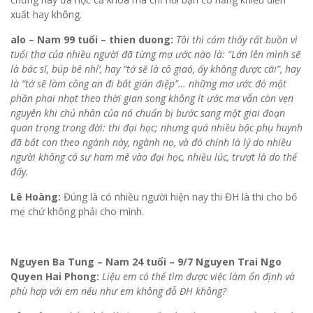
xuất hay không.
alo – Nam 99 tuổi – thien duong:
Tôi thì cảm thấy rất buồn vì
tuổi thơ của nhiều người đã từng mơ ước nào là: “Lớn lên mình sẽ
là bác sĩ, búp bê nhỉ’, hay “tớ sẽ là cô giaó, ấy không được cãi”, hay
là “tớ sẽ làm công an đi bắt gián điệp”… những mơ ước đó một
phần phai nhạt theo thời gian song không ít ước mơ vẫn còn vẹn
nguyên khi chủ nhân của nó chuẩn bị bước sang một giai đoạn
quan trọng trong đời: thi đại học; nhưng quá nhiều bậc phụ huynh
đã bắt con theo ngành này, ngành nọ, và đó chính là lý do nhiều
người không có sự ham mê vào đại học, nhiều lúc, trượt là do thế
đấy.
Lê Hoàng:
Đúng là có nhiều người hiện nay thi ĐH là thi cho bố
mẹ chứ không phải cho mình.
Nguyen Ba Tung – Nam 24 tuổi – 9/7 Nguyen Trai Ngo
Quyen Hai Phong:
Liệu em có thể tìm được việc làm ổn định và
phù hợp với em nếu như em không đỗ ĐH không?