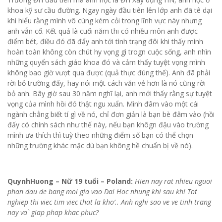
khoa kỹ sư cầu đường. Ngay ngày đầu tiên lên lớp anh đã tê dại
khi hiểu rằng mình vô cùng kém cỏi trong lĩnh vực này nhưng
anh vẫn cố. Kết quả là cuối năm thi có nhiều môn anh được
điểm bét, điều đó đã đẩy anh tới tình trạng đôi khi thấy mình
hoàn toàn không còn chút hy vọng gì trogn cuộc sống, anh nhìn
những quyển sách giáo khoa đó và cảm thấy tuyệt vọng mình
không bao giờ vượt qua được (quả thực đúng thế). Anh đã phải
rời bỏ trường đấy, hay nói một cách văn vẻ hơn là nó cũng rời
bỏ anh. Bây giờ sau 30 năm nghĩ lại, anh mới thấy rằng sự tuyệt
vọng của mình hồi đó thật ngu xuẩn. Mình đâm vào một cái
ngành chẳng biết tí gì về nó, chỉ đơn giản là bạn bè đâm vào (hồi
đấy có chính sách như thế này, nếu bạn khôgn đậu vào trường
mình ưa thích thì tuỳ theo những điểm số bạn có thể chọn
những trường khác mặc dù bạn không hề chuẩn bị về nó).
QuynhHuong – Nữ 19 tuổi – Poland:
Hien nay rat nhieu nguoi
phan dau de bang moi gia vao Dai Hoc nhung khi sau khi Tot
nghiep thi viec tim viec that la kho’.. Anh nghi sao ve ve tinh trang
nay va` giap phap khac phuc?