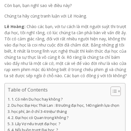
Còn bạn, bạn nghĩ sao về điều này?
Chúng ta hãy cùng tranh luận với Lê Hoàng.
Lê Hoàng:
Chào các bạn, với tư cách là một người suýt thi trượt
đại học, tôi nghĩ rằng, có lúc chúng ta cần phải bàn về vấn đề ấy.
Tôi có cảm giác rằng, đối với rất nhiều người hiện nay, không thi
vào đại học là coi như cuộc đời đã chấm dứt. Bằng những gì tôi
biết, ít nhất là trong lĩnh vực nghệ thuật thì kiến thức đại học của
chúng ta sự thực là vô cùng ít ỏi. Rõ ràng là chúng ta chỉ bám
vào đấy như là một cái cớ, một cái vé để vào đời như là vào cửa
rạp xem phim mặc dù không biết ở trong chiếu phim gì và chúng
ta sẽ được sếp ngồi ở chỗ nào. Các bạn có đồng ý với tôi không?
Table of Contents
1. Có nên Du học hay không ?
Du học Đại Học Thái Lan : 8 trường đại học, 140 ngành lựa chọn
học phí, ăn ở chỉ 3-4 triệu/ tháng
2. Đại học có Quan trọng không ?
3. Lấy Vợ nếu trượt đại học ?
4. Nỗi buồn trượt Đại học ?