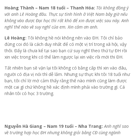
Hoàng Thành – Nam 18 tuổi – Thanh Hóa:
Tôi không đồng ý
với anh Lê Hoàng đâu. Thực sự tình hình ở Việt Nam bây giờ nếu
không vào được Đại học thì rất khó để xin được việc sau này. Anh
nghĩ thế nào về suy nghĩ của em. Xin cảm ơn anh.
Lê Hoàng:
Tôi không hề nói không nên vào ĐH. Tôi chỉ bảo
đừng coi đó là cách duy nhất để có một vị trí trong xã hội, vậy
thôi. Đấy là chưa kể tại sao bạn cứ suy nghĩ theo thứ tự ĐH rồi
xin việc trong khi có thể làm ngược lại xin việc rồi mới thi ĐH.
Tất nhiên bạn sẽ vặn lại tôi không có bằng cấp thì xin vào đâu,
người có địa vị nói thì dễ lắm. Nhưng sự thực khi tôi 18 tuổi như
bạn, tôi chỉ lờ mờ cảm thấy rằng thế nào mình cũng làm được
một cai gì chứ không hề xác định mình phải vào trường gì. Cá
nhân tôi có học 3 trường.
Nguyễn Hà Giang – Nam 19 tuổi – Nha Trang:
Anh nghĩ sao
về trường hợp học ĐH nhưng không giỏi bằng CĐ cùng ngành