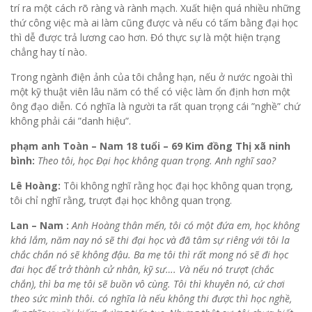
trí ra một cách rõ ràng và rành mạch. Xuất hiện quá nhiều những
thứ công việc mà ai làm cũng được và nếu có tấm bằng đại học
thì dễ được trả lương cao hơn. Đó thực sự là một hiện trạng
chẳng hay tí nào.
Trong ngành điện ảnh của tôi chẳng hạn, nếu ở nước ngoài thì
một kỹ thuật viên lâu năm có thể có việc làm ổn định hơn một
ông đạo diễn. Có nghĩa là người ta rất quan trọng cái ”nghề” chứ
không phải cái ”danh hiệu”.
phạm anh Toàn – Nam 18 tuổi – 69 Kim đồng Thị xã ninh
bình:
Theo tôi, học Đại học không quan trọng. Anh nghĩ sao?
Lê Hoàng:
Tôi không nghĩ rằng học đại học không quan trọng,
tôi chỉ nghĩ rằng, trượt đại học không quan trọng.
Lan – Nam :
Anh Hoàng thân mến, tôi có một đứa em, học không
khá lắm, năm nay nó sẽ thi đại học và đã tâm sự riêng với tôi la
chắc chắn nó sẽ không đậu. Ba mẹ tôi thì rất mong nó sẽ đi học
đai học để trở thành cử nhân, kỹ sư…. Và nếu nó trượt (chắc
chắn), thì ba mẹ tôi sẽ buồn vô cùng. Tôi thì khuyên nó, cứ chơi
theo sức mình thôi. có nghĩa là nếu không thi được thì học nghề,