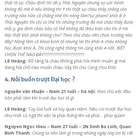
thật là sợ. Cháu định thi dh y Thái Nguyên nhưng sợ sức mình
không đủ mà ở nếu không thi Y thì thật sự cháu thấy chẳng còn
trường nào nữa cả chẳng nhẽ thi nông lâm?sư phạm? khối B ở
Thái Nguyên thì chỉ có thể thi những trường đó mà cháu thấy được
mỗi y, gia đình cháu bảo có thể không đủ điều kiện cho thi ở Hà
Nội thật khó phải không chú? Theo chú cháu nên chọn trường nào
đây? Nông lâm có khoa kinh tế nhưng lai thi khối A cháu không
học được khối A. Thi công nghệ thông tin cũng khối A nốt. BIẾT
CHỌN THẾ NÀO ĐÂY??????????????????????
Lê Hoàng:
Rõ ràng là cháu không phải hỏi mình muốn gì mà
đang hỏi chỗ nào muốn cháu. Vậy thì chú cũng chịu thôi.
4. Nỗi buồn trượt Đại học ?
nguyên văn thuận – Nam 21 tuổi – hà nội:
theo chú việc đầu
tiên phải làm khi trượt đại học là gì
Lê Hoàng:
Tùy lứa tuổi và tùy quan niệm. Nếu coi trượt đại học
như một cú ngã thì việc là phải đứng lên và phải… phủi quần!
Nguyen Ngoc Hieu – Nam 27 tuổi – 2N Dinh Bo Linh, Quan
Binh Thanh:
Chúng ta nên làm gì trong những ngày hay tin bị rớt