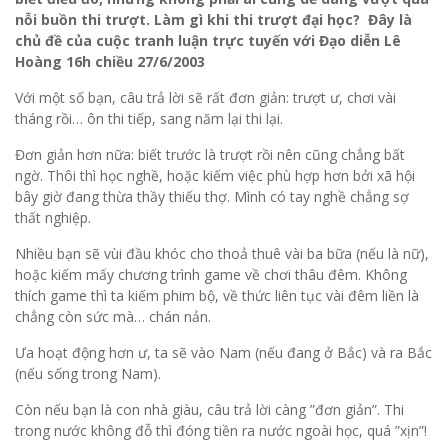
nỗi buồn thi trượt. Làm gì khi thi trượt đại học? Đây là
chủ đề của cuộc tranh luận trực tuyến với Đạo diễn Lê
Hoàng 16h chiều 27/6/2003
Với một số bạn, câu trả lời sẽ rất đơn giản: trượt ư, chơi vài
tháng rồi… ôn thi tiếp, sang năm lại thi lại.
Đơn giản hơn nữa: biết trước là trượt rồi nên cũng chẳng bất
ngờ. Thôi thì học nghề, hoặc kiếm việc phù hợp hơn bởi xã hội
bây giờ đang thừa thầy thiếu thợ. Mình có tay nghề chẳng sợ
thất nghiệp.
Nhiều bạn sẽ vùi đầu khóc cho thoả thuê vài ba bữa (nếu là nữ),
hoặc kiếm mấy chương trình game về chơi thâu đêm. Không
thích game thì ta kiếm phim bộ, về thức liên tục vài đêm liền là
chẳng còn sức mà… chán nản.
Ưa hoạt động hơn ư, ta sẽ vào Nam (nếu đang ở Bắc) và ra Bắc
(nếu sống trong Nam).
Còn nếu bạn là con nhà giàu, câu trả lời càng ”đơn giản”. Thi
trong nước không đỗ thì đóng tiền ra nước ngoài học, quá ”xịn”!