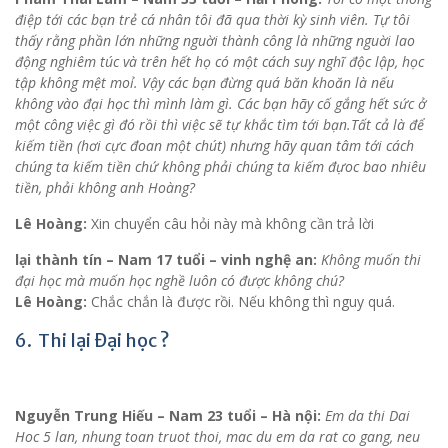
điệp tới các bạn trẻ cá nhân tôi đã qua thời kỳ sinh viên. Tự tôi
thấy rằng phần lớn những nguời thành công là những nguời lao
động nghiêm túc và trên hết họ có một cách suy nghĩ độc lập, học
tập không mệt moỉ. Vậy các bạn đừng quá băn khoăn là nếu
không vào đại học thì mình làm gì. Các bạn hãy cố gắng hết sức ở
một công việc gì đó rồi thì việc sẽ tự khắc tìm tới bạn.Tất cả là để
kiếm tiền (hơi cực đoan một chút) nhưng hãy quan tâm tới cách
chúng ta kiếm tiền chứ không phải chúng ta kiếm đựoc bao nhiêu
tiền, phải không anh Hoàng?
Lê Hoàng:
Xin chuyển câu hỏi này mà không cần trả lời
lại thành tín – Nam 17 tuổi – vinh nghệ an:
Không muốn thi
đại học mà muốn học nghề luôn có được không chú?
Lê Hoàng:
Chắc chắn là được rồi. Nếu không thì nguy quá.
6. Thi lại Đại học ?
Nguyễn Trung Hiếu – Nam 23 tuổi – Hà nội:
Em da thi Dai
Hoc 5 lan, nhung toan truot thoi, mac du em da rat co gang, neu