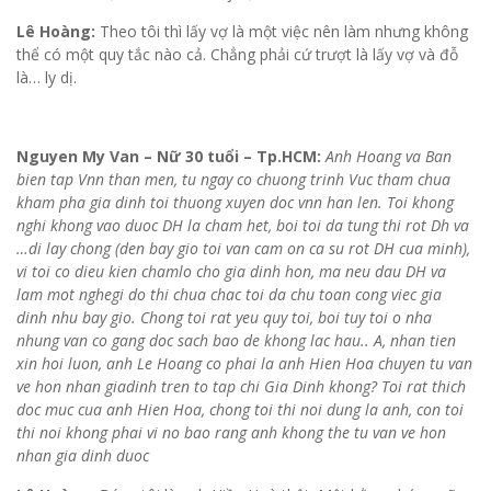
Lê Hoàng:
Theo tôi thì lấy vợ là một việc nên làm nhưng không
thể có một quy tắc nào cả. Chẳng phải cứ trượt là lấy vợ và đỗ
là… ly dị.
Nguyen My Van – Nữ 30 tuổi – Tp.HCM:
Anh Hoang va Ban
bien tap Vnn than men, tu ngay co chuong trinh Vuc tham chua
kham pha gia dinh toi thuong xuyen doc vnn han len. Toi khong
nghi khong vao duoc DH la cham het, boi toi da tung thi rot Dh va
…di lay chong (den bay gio toi van cam on ca su rot DH cua minh),
vi toi co dieu kien chamlo cho gia dinh hon, ma neu dau DH va
lam mot nghegi do thi chua chac toi da chu toan cong viec gia
dinh nhu bay gio. Chong toi rat yeu quy toi, boi tuy toi o nha
nhung van co gang doc sach bao de khong lac hau.. A, nhan tien
xin hoi luon, anh Le Hoang co phai la anh Hien Hoa chuyen tu van
ve hon nhan giadinh tren to tap chi Gia Dinh khong? Toi rat thich
doc muc cua anh Hien Hoa, chong toi thi noi dung la anh, con toi
thi noi khong phai vi no bao rang anh khong the tu van ve hon
nhan gia dinh duoc