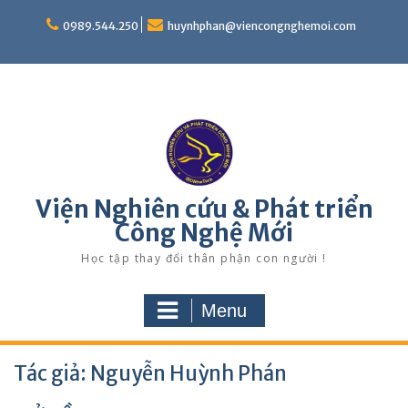
Skip
to
0989.544.250
huynhphan@viencongnghemoi.com
content
Viện Nghiên cứu & Phát triển
Công Nghệ Mới
Học tập thay đổi thân phận con người !
Menu
Tác giả:
Nguyễn Huỳnh Phán