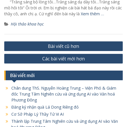
“Trăng sáng bộ lòng tôi…Trăng sáng dạ dày tôi…Trăng sáng
mồ hôi tôi” Ôi trời ơi. Em bị nghiện cái bài hát bá đạo này rồi các
thầy cô, anh chị ạ. Cứ nghĩ đến bài này là
Xem thêm …
Hội thảo khoa học
Điều
Bài viết cũ hơn
hướng
Các bài viết mới hơn
bài
viết
Bài viết mới
Chân dung ThS. Nguyễn Hoàng Trung – Viện Phó & Giám
đốc Trung Tâm Nghiên cứu và ứng dụng AI vào Văn hoá
Phương Đông
Đăng ký nhận quà Lá Dong Riềng đỏ
Cơ Sở Pháp Lý Thầy Tử Vi AI
Thành lập Trung Tâm Nghiên cứu và ứng dụng AI vào Văn