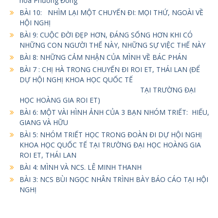
hoá Phương Đông
BÀI 10: NHÌM LẠI MỘT CHUYẾN ĐI: MỌI THỨ, NGOÀI VỀ
HỘI NGHỊ
BÀI 9: CUỘC ĐỜI ĐẸP HƠN, ĐÁNG SỐNG HƠN KHI CÓ
NHỮNG CON NGƯỜI THẾ NÀY, NHỮNG SỰ VIỆC THẾ NÀY
BÀI 8: NHỮNG CẢM NHẬN CỦA MÌNH VỀ BÁC PHÁN
BÀI 7 : CHỊ HÀ TRONG CHUYẾN ĐI ROI ET, THÁI LAN (ĐỂ
DỰ HỘI NGHỊ KHOA HỌC QUỐC TẾ
TẠI TRƯỜNG ĐẠI
HỌC HOÀNG GIA ROI ET)
BÀI 6: MỘT VÀI HÌNH ẢNH CỦA 3 BẠN NHÓM TRIẾT: HIẾU,
GIANG VÀ HỮU
BÀI 5: NHÓM TRIẾT HỌC TRONG ĐOÀN ĐI DỰ HỘI NGHỊ
KHOA HỌC QUỐC TẾ TẠI TRƯỜNG ĐẠI HỌC HOÀNG GIA
ROI ET, THÁI LAN
BÀI 4: MÌNH VÀ NCS. LÊ MINH THANH
BÀI 3: NCS BÙI NGỌC NHÂN TRÌNH BÀY BÁO CÁO TẠI HỘI
NGHỊ