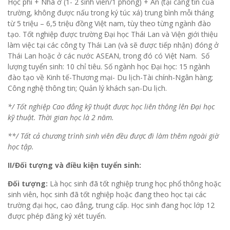
Học phí + Nhà ở (1- 2 sinh viên/1 phòng) + Ăn (tại căng tin của
trường, không được nấu trong ký túc xá) trung bình mỗi tháng
từ 5 triệu – 6,5 triệu đồng Việt nam, tùy theo từng ngành đào
tạo. Tốt nghiệp được trường Đại học Thái Lan và Viện giới thiệu
làm việc tại các công ty Thái Lan (và sẽ được tiếp nhận) đóng ở
Thái Lan hoặc ở các nước ASEAN, trong đó có Việt Nam. Số
lượng tuyển sinh: 10 chỉ tiêu. Số ngành học Đại học: 15 ngành
đào tạo về Kinh tế-Thương mại- Du lịch-Tài chính-Ngân hàng;
Công nghệ thông tin; Quản lý khách sạn-Du lịch.
*/ Tốt nghiệp Cao đẳng kỹ thuật được học liên thông lên Đại học
kỹ thuật. Thời gian học là 2 năm.
**/ Tất cả chương trình sinh viên đều được đi làm thêm ngoài giờ
học tập.
II/Đối tượng và điều kiện tuyển sinh:
Đối tượng:
Là học sinh đã tốt nghiệp trung học phổ thông hoặc
sinh viên, học sinh đã tốt nghiệp hoặc đang theo học tại các
trường đại học, cao đẳng, trung cấp. Học sinh đang học lớp 12
được phép đăng ký xét tuyển.