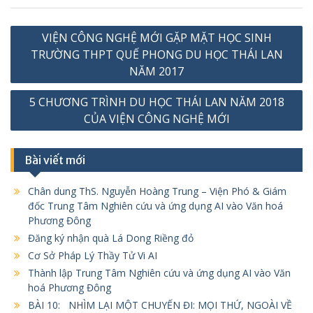
Điều
VIỆN CÔNG NGHỆ MỚI GẶP MẶT HỌC SINH
hướng
TRƯỜNG THPT QUẾ PHONG DU HỌC THÁI LAN
bài
NĂM 2017
viết
5 CHƯƠNG TRÌNH DU HỌC THÁI LAN NĂM 2018
CỦA VIỆN CÔNG NGHỆ MỚI
Bài viết mới
Chân dung ThS. Nguyễn Hoàng Trung – Viện Phó & Giám
đốc Trung Tâm Nghiên cứu và ứng dụng AI vào Văn hoá
Phương Đông
Đăng ký nhận quà Lá Dong Riềng đỏ
Cơ Sở Pháp Lý Thầy Tử Vi AI
Thành lập Trung Tâm Nghiên cứu và ứng dụng AI vào Văn
hoá Phương Đông
BÀI 10: NHÌM LẠI MỘT CHUYẾN ĐI: MỌI THỨ, NGOÀI VỀ