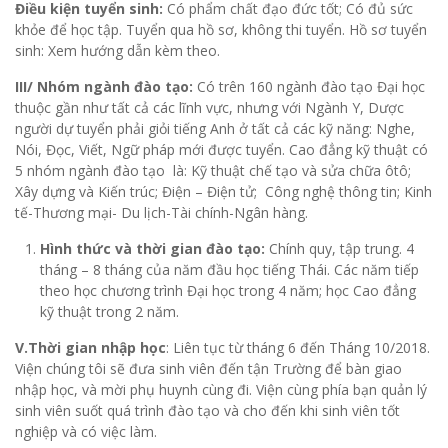
Điều kiện tuyển sinh:
Có phẩm chất đạo đức tốt; Có đủ sức
khỏe để học tập. Tuyển qua hồ sơ, không thi tuyển. Hồ sơ tuyển
sinh: Xem hướng dẫn kèm theo.
III/ Nhóm ngành đào tạo:
Có trên 160 ngành đào tạo Đại học
thuộc gần như tất cả các lĩnh vực, nhưng với Ngành Y, Dược
người dự tuyển phải giỏi tiếng Anh ở tất cả các kỹ năng: Nghe,
Nói, Đọc, Viết, Ngữ pháp mới được tuyển. Cao đẳng kỹ thuật có
5 nhóm ngành đào tạo là: Kỹ thuật chế tạo và sửa chữa ôtô;
Xây dựng và Kiến trúc; Điện – Điện tử; Công nghệ thông tin; Kinh
tế-Thương mại- Du lịch-Tài chính-Ngân hàng.
Hình thức và thời gian đào tạo:
Chính quy, tập trung. 4
tháng – 8 tháng của năm đầu học tiếng Thái. Các năm tiếp
theo học chương trình Đại học trong 4 năm; học Cao đẳng
kỹ thuật trong 2 năm.
V.Thời gian nhập học
: Liên tục từ tháng 6 đến Tháng 10/2018.
Viện chúng tôi sẽ đưa sinh viên đến tận Trường để bàn giao
nhập học, và mời phụ huynh cùng đi. Viện cùng phía bạn quản lý
sinh viên suốt quá trình đào tạo và cho đến khi sinh viên tốt
nghiệp và có việc làm.