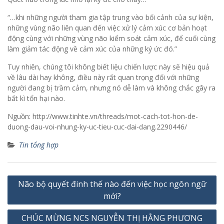
“…khi những người tham gia tập trung vào bối cảnh của sự kiện,
những vùng não liên quan đến việc xử lý cảm xúc cơ bản hoạt
động cùng với những vùng não kiểm soát cảm xúc, để cuối cùng
làm giảm tác động về cảm xúc của những ký ức đó.”
Tuy nhiên, chúng tôi không biết liệu chiến lược này sẽ hiệu quả
về lâu dài hay không, điều này rất quan trọng đối với những
người đang bị trầm cảm, nhưng nó dễ làm và không chắc gây ra
bất kì tổn hại nào.
Nguồn: http://www.tinhte.vn/threads/mot-cach-tot-hon-de-
duong-dau-voi-nhung-ky-uc-tieu-cuc-dai-dang.2290446/
Tin tổng hợp
Điều
Não bộ quyết đinh thế nào đến việc học ngôn ngữ
hướng
mới?
bài
CHÚC MỪNG NCS NGUYỄN THỊ HẰNG PHƯƠNG
viết