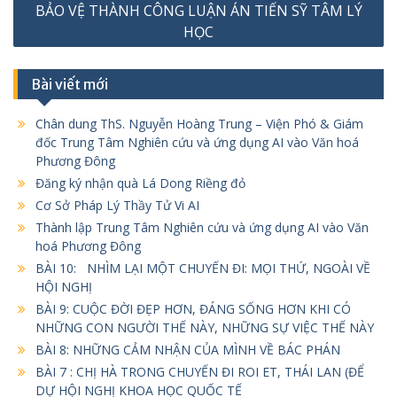
BẢO VỆ THÀNH CÔNG LUẬN ÁN TIẾN SỸ TÂM LÝ
HỌC
Bài viết mới
Chân dung ThS. Nguyễn Hoàng Trung – Viện Phó & Giám
đốc Trung Tâm Nghiên cứu và ứng dụng AI vào Văn hoá
Phương Đông
Đăng ký nhận quà Lá Dong Riềng đỏ
Cơ Sở Pháp Lý Thầy Tử Vi AI
Thành lập Trung Tâm Nghiên cứu và ứng dụng AI vào Văn
hoá Phương Đông
BÀI 10: NHÌM LẠI MỘT CHUYẾN ĐI: MỌI THỨ, NGOÀI VỀ
HỘI NGHỊ
BÀI 9: CUỘC ĐỜI ĐẸP HƠN, ĐÁNG SỐNG HƠN KHI CÓ
NHỮNG CON NGƯỜI THẾ NÀY, NHỮNG SỰ VIỆC THẾ NÀY
BÀI 8: NHỮNG CẢM NHẬN CỦA MÌNH VỀ BÁC PHÁN
BÀI 7 : CHỊ HÀ TRONG CHUYẾN ĐI ROI ET, THÁI LAN (ĐỂ
DỰ HỘI NGHỊ KHOA HỌC QUỐC TẾ