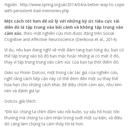
Nguồn : http://www.spring.org.uk/2014/04/a-better-way-to-cope-
with-persistent-bad-memories.php
Một cách tốt hơn để xử lý với những ký ức tiêu cực tái
diễn đó là tập trung vào bối cảnh và không tập trung vào
cảm xúc
, theo một nghiên cứu mới được đăng trên Social
Cognitive and Affective Neuroscience (Denkova et al., 2014).
Ví dụ, nếu bạn đang nghĩ về một đám tang bạn từng dự, bạn có
thể tập trung vào bộ đồ bạn mặc hoặc những ai có mặt ở đó,
thay vì tập trung trung vào cảm xúc của bạn tại thời điểm đó.
Giáo sư Florin Dolcos, một trong các tác giả của nghiên cứu,
nghĩ rằng cách tiếp cận này có thể đem đến một sự thay thế
hứa hẹn cho những cách khác để điều chỉnh cảm xúc, như kìm
nén và đánh giá lại
Dolcos giải thích:
“Đôi lúc chúng ta chìm đắm vào nỗi buồn, sự xấu hổ hoặc tổn
thương mà chúng ta cảm nhận trong suốt một sự kiện, và điều
đó càng làm chúng ta cảm thấy tồi tệ hơn.