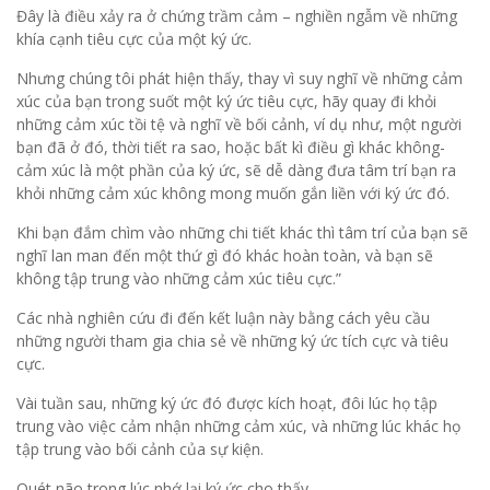
Đây là điều xảy ra ở chứng trầm cảm – nghiền ngẫm về những
khía cạnh tiêu cực của một ký ức.
Nhưng chúng tôi phát hiện thấy, thay vì suy nghĩ về những cảm
xúc của bạn trong suốt một ký ức tiêu cực, hãy quay đi khỏi
những cảm xúc tồi tệ và nghĩ về bối cảnh, ví dụ như, một người
bạn đã ở đó, thời tiết ra sao, hoặc bất kì điều gì khác không-
cảm xúc là một phần của ký ức, sẽ dễ dàng đưa tâm trí bạn ra
khỏi những cảm xúc không mong muốn gắn liền với ký ức đó.
Khi bạn đắm chìm vào những chi tiết khác thì tâm trí của bạn sẽ
nghĩ lan man đến một thứ gì đó khác hoàn toàn, và bạn sẽ
không tập trung vào những cảm xúc tiêu cực.”
Các nhà nghiên cứu đi đến kết luận này bằng cách yêu cầu
những người tham gia chia sẻ về những ký ức tích cực và tiêu
cực.
Vài tuần sau, những ký ức đó được kích hoạt, đôi lúc họ tập
trung vào việc cảm nhận những cảm xúc, và những lúc khác họ
tập trung vào bối cảnh của sự kiện.
Quét não trong lúc nhớ lại ký ức cho thấy…