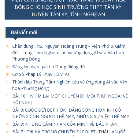
BỔNG CHO HỌC SINH TRƯỜNG THPT TÂN KỲ,
HUYỆN TÂN KỲ, TỈNH NGHỆ AN
Bài viết mới
Chân dung ThS. Nguyễn Hoàng Trung – Viện Phó & Giám
đốc Trung Tâm Nghiên cứu và ứng dụng AI vào Văn hoá
Phương Đông
Đăng ký nhận quà Lá Dong Riềng đỏ
Cơ Sở Pháp Lý Thầy Tử Vi AI
Thành lập Trung Tâm Nghiên cứu và ứng dụng AI vào Văn
hoá Phương Đông
BÀI 10: NHÌM LẠI MỘT CHUYẾN ĐI: MỌI THỨ, NGOÀI VỀ
HỘI NGHỊ
BÀI 9: CUỘC ĐỜI ĐẸP HƠN, ĐÁNG SỐNG HƠN KHI CÓ
NHỮNG CON NGƯỜI THẾ NÀY, NHỮNG SỰ VIỆC THẾ NÀY
BÀI 8: NHỮNG CẢM NHẬN CỦA MÌNH VỀ BÁC PHÁN
BÀI 7 : CHỊ HÀ TRONG CHUYẾN ĐI ROI ET, THÁI LAN (ĐỂ