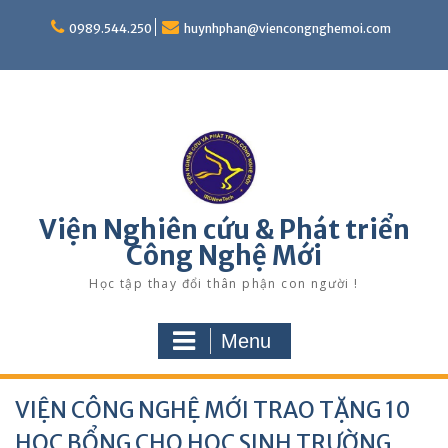
Skip
to
0989.544.250
huynhphan@viencongnghemoi.com
content
Viện Nghiên cứu & Phát triển
Công Nghệ Mới
Học tập thay đổi thân phận con người !
Menu
VIỆN CÔNG NGHỆ MỚI TRAO TẶNG 10
HỌC BỔNG CHO HỌC SINH TRƯỜNG