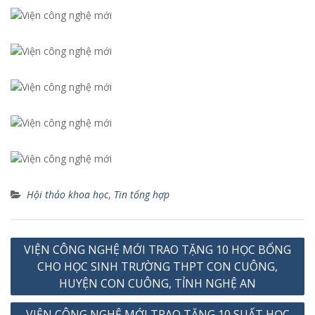
Hội thảo khoa học
,
Tin tổng hợp
Điều
VIỆN CÔNG NGHỆ MỚI TRAO TẶNG 10 HỌC BỔNG
hướng
CHO HỌC SINH TRƯỜNG THPT CON CUÔNG,
bài
HUYỆN CON CUÔNG, TỈNH NGHỆ AN
viết
VIỆN CÔNG NGHỆ MỚI TRAO TẶNG 10 SUẤT HỌC