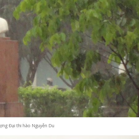
ợng Đại thi hào Nguyễn Du