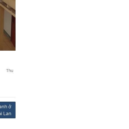
u
anh ở
i Lan