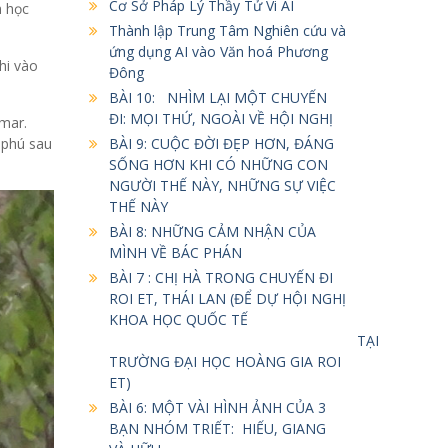
Cơ Sở Pháp Lý Thầy Tử Vi AI
m học
Thành lập Trung Tâm Nghiên cứu và
ứng dụng AI vào Văn hoá Phương
hi vào
Đông
BÀI 10: NHÌM LẠI MỘT CHUYẾN
ĐI: MỌI THỨ, NGOÀI VỀ HỘI NGHỊ
mar.
 phú sau
BÀI 9: CUỘC ĐỜI ĐẸP HƠN, ĐÁNG
SỐNG HƠN KHI CÓ NHỮNG CON
NGƯỜI THẾ NÀY, NHỮNG SỰ VIỆC
THẾ NÀY
BÀI 8: NHỮNG CẢM NHẬN CỦA
MÌNH VỀ BÁC PHÁN
BÀI 7 : CHỊ HÀ TRONG CHUYẾN ĐI
ROI ET, THÁI LAN (ĐỂ DỰ HỘI NGHỊ
KHOA HỌC QUỐC TẾ
TẠI
TRƯỜNG ĐẠI HỌC HOÀNG GIA ROI
ET)
BÀI 6: MỘT VÀI HÌNH ẢNH CỦA 3
BẠN NHÓM TRIẾT: HIẾU, GIANG