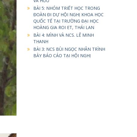
VÀ HỮU
BÀI 5: NHÓM TRIẾT HỌC TRONG
ĐOÀN ĐI DỰ HỘI NGHỊ KHOA HỌC
QUỐC TẾ TẠI TRƯỜNG ĐẠI HỌC
HOÀNG GIA ROI ET, THÁI LAN
BÀI 4: MÌNH VÀ NCS. LÊ MINH
THANH
BÀI 3: NCS BÙI NGỌC NHÂN TRÌNH
BÀY BÁO CÁO TẠI HỘI NGHỊ