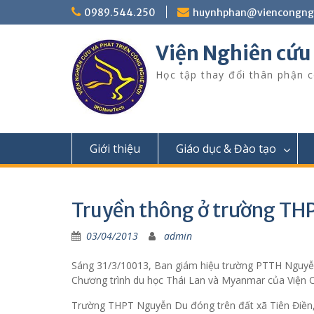
Skip
0989.544.250
huynhphan@viencongn
to
content
Viện Nghiên cứu
Học tập thay đổi thân phận c
Giới thiệu
Giáo dục & Đào tạo
Truyền thông ở trường TH
03/04/2013
admin
Sáng 31/3/10013, Ban giám hiệu trường PTTH Nguyễn
Chương trình du học Thái Lan và Myanmar của Viện 
Trường THPT Nguyễn Du đóng trên đất xã Tiên Điền, h