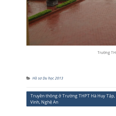
Trường TH
T
Hồ sơ Du học 2013
Điều
Truyền thông ở Trường THPT Hà Huy Tập, 
Vinh, Nghệ An
hướng
bài