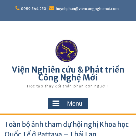
Skip
to
0989.544.250
huynhphan@viencongnghemoi.com
content
Viện Nghiên cứu & Phát triển
Công Nghệ Mới
Học tập thay đổi thân phận con người !
Menu
Toàn bộ ảnh tham dự hội nghị Khoa học
Quốc Tế ở Pattaya – Thái Lan