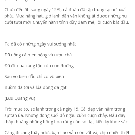
Chưa đến 5h sáng ngày 15/9, cả đoàn đã tập trung tại nơi xuất
phát. Mưa nặng hạt, gió lạnh dần vẫn không át được những nụ
cười tươi mới. Chuyến hành trình đầy đam mê, lôi cuốn bắt đầu.
Ta đã có những ngày vui sướng nhất
Đã uống cả men nồng và rượu chát
Đã đi qua cùng tận của con đường
Sau vô biên dẫu chỉ có vô biên
Buồm đã tới và lúa đồng đã gặt.
(Lưu Quang Vũ)
Trời mưa to, se lạnh trong cả ngày 15. Cái đẹp vẫn nằm trong
sự tàn úa. Những dòng suối đỏ ngầu cuồn cuộn chảy. Đâu đây
thấp thoáng những bông hoa rừng còn sót lại, kiêu kỳ khoe sắc.
Càng đi càng thấy nước bạn Lào vẫn còn vất vả, chịu nhiều thiệt