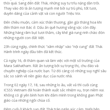
thòi quá. Sang đến đất Thái, những suy tư trĩu nặng dần trôi.
Thay vào đó là ấn tượng mạnh mẽ bởi sự trù phú, tốt tươi,
duyên dáng của cảnh vật và con người Triệu Voi.
Đến chiều muộn, cảm xúc thân thương, gần gũi thăng hoa khi
đến thăm nơi Bác ở. Dấu ấn quê hương vằng vặc còn đây.
Những hàng râm bụt tươi thắm, cây khế già rung rinh chào đón
những người con đất Việt.
23h cùng ngày, chính thức “xâm nhập” vào “nội cung” đất Thái.
Hành trình ngày đầu tiên đã kết thúc.
Cả ngày 16, đi thăm quan và làm việc với một số trường của
Mara Sakhatham. Rất ấn tượng bởi sự trọng thị, chu đáo và
chuyên nghiệp của nước bạn. Từ đó càng có những suy nghĩ sâu
sắc so sánh về nền giáo dục của nước nhà.
Trong 02 ngày 17, 18, sau những lo âu, vất vả thì cuối cùng
ICSSS Vietnam đã hoàn thành xuất sắc nhiệm vụ, trọn niềm vui.
Không có gì yên bình hơn khi đắm mình trong không gian Phật
giáo của những ngôi chùa cổ.
Đêm cuối ở khách sạn đất Thái tràn ngập xúc cảm. Ngồi bên