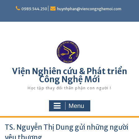
Skip
to
0989.544.250
huynhphan@viencongnghemoi.com
content
Viện Nghiên cứu & Phát triển
Công Nghệ Mới
Học tập thay đổi thân phận con người !
Menu
TS. Nguyễn Thị Dung gửi những người
yêu thương