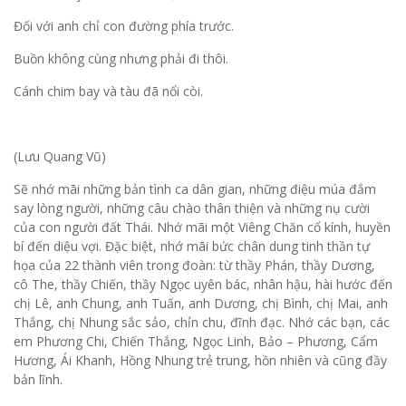
Đối với anh chỉ con đường phía trước.
Buồn không cùng nhưng phải đi thôi.
Cánh chim bay và tàu đã nổi còi.
(Lưu Quang Vũ)
Sẽ nhớ mãi những bản tình ca dân gian, những điệu múa đắm
say lòng người, những câu chào thân thiện và những nụ cười
của con người đất Thái. Nhớ mãi một Viêng Chăn cổ kính, huyền
bí đến diệu vợi. Đặc biệt, nhớ mãi bức chân dung tinh thần tự
họa của 22 thành viên trong đoàn: từ thầy Phán, thầy Dương,
cô The, thầy Chiến, thầy Ngọc uyên bác, nhân hậu, hài hước đến
chị Lê, anh Chung, anh Tuấn, anh Dương, chị Bình, chị Mai, anh
Thắng, chị Nhung sắc sảo, chỉn chu, đĩnh đạc. Nhớ các bạn, các
em Phương Chi, Chiến Thắng, Ngọc Linh, Bảo – Phương, Cẩm
Hương, Ái Khanh, Hồng Nhung trẻ trung, hồn nhiên và cũng đầy
bản lĩnh.