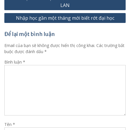
hướng
LAN
bài
Nhập học gần một tháng mới biết rớt đại học
viết
Để lại một bình luận
Email của bạn sẽ không được hiển thị công khai.
Các trường bắt
buộc được đánh dấu
*
Bình luận
*
Tên
*