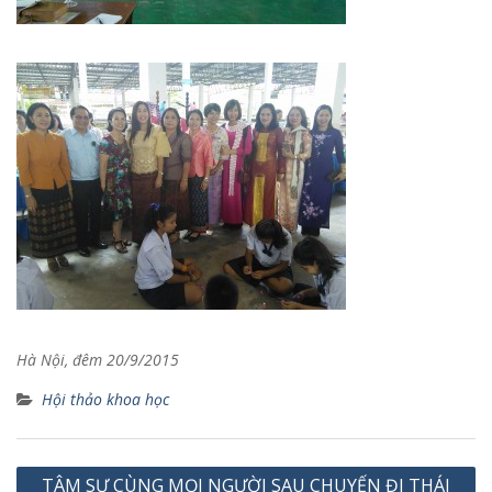
Hà Nội, đêm 20/9/2015
Hội thảo khoa học
Điều
TÂM SỰ CÙNG MỌI NGƯỜI SAU CHUYẾN ĐI THÁI