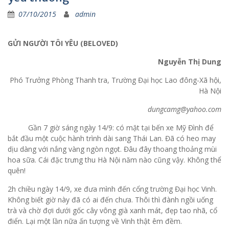
07/10/2015
admin
GỬI NGƯỜI TÔI YÊU (BELOVED)
Nguyễn Thị Dung
Phó Trưởng Phòng Thanh tra, Trường Đại học Lao đông-Xã hội,
Hà Nội
dungcamg@yahoo.com
Gần 7 giờ sáng ngày 14/9: có mặt tại bến xe Mỹ Đình để
bắt đầu một cuộc hành trình dài sang Thái Lan. Đã có heo may
dịu dàng với nắng vàng ngòn ngọt. Đâu đây thoang thoảng mùi
hoa sữa. Cái đặc trưng thu Hà Nội năm nào cũng vậy. Không thể
quên!
2h chiều ngày 14/9, xe đưa mình đến cổng trường Đại học Vinh.
Không biết giờ này đã có ai đến chưa. Thôi thì đành ngồi uống
trà và chờ đợi dưới gốc cây vông già xanh mát, đẹp tao nhã, cổ
điển. Lại một lần nữa ấn tượng về Vinh thật êm đềm.