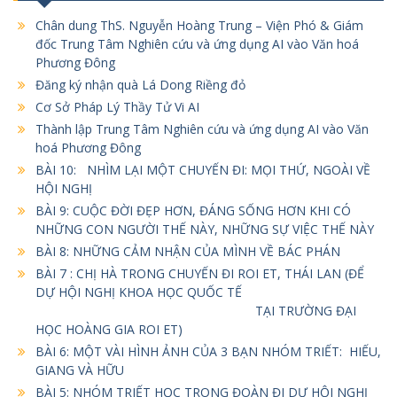
Chân dung ThS. Nguyễn Hoàng Trung – Viện Phó & Giám
đốc Trung Tâm Nghiên cứu và ứng dụng AI vào Văn hoá
Phương Đông
Đăng ký nhận quà Lá Dong Riềng đỏ
Cơ Sở Pháp Lý Thầy Tử Vi AI
Thành lập Trung Tâm Nghiên cứu và ứng dụng AI vào Văn
hoá Phương Đông
BÀI 10: NHÌM LẠI MỘT CHUYẾN ĐI: MỌI THỨ, NGOÀI VỀ
HỘI NGHỊ
BÀI 9: CUỘC ĐỜI ĐẸP HƠN, ĐÁNG SỐNG HƠN KHI CÓ
NHỮNG CON NGƯỜI THẾ NÀY, NHỮNG SỰ VIỆC THẾ NÀY
BÀI 8: NHỮNG CẢM NHẬN CỦA MÌNH VỀ BÁC PHÁN
BÀI 7 : CHỊ HÀ TRONG CHUYẾN ĐI ROI ET, THÁI LAN (ĐỂ
DỰ HỘI NGHỊ KHOA HỌC QUỐC TẾ
TẠI TRƯỜNG ĐẠI
HỌC HOÀNG GIA ROI ET)
BÀI 6: MỘT VÀI HÌNH ẢNH CỦA 3 BẠN NHÓM TRIẾT: HIẾU,
GIANG VÀ HỮU
BÀI 5: NHÓM TRIẾT HỌC TRONG ĐOÀN ĐI DỰ HỘI NGHỊ