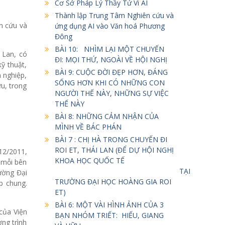
Cơ Sở Pháp Lý Thầy Tử Vi AI
Thành lập Trung Tâm Nghiên cứu và
ên cứu và
ứng dụng AI vào Văn hoá Phương
Đông
BÀI 10: NHÌM LẠI MỘT CHUYẾN
 Lan, có
ĐI: MỌI THỨ, NGOÀI VỀ HỘI NGHỊ
ỹ thuật,
BÀI 9: CUỘC ĐỜI ĐẸP HƠN, ĐÁNG
n nghiệp,
SỐNG HƠN KHI CÓ NHỮNG CON
ữu, trong
NGƯỜI THẾ NÀY, NHỮNG SỰ VIỆC
THẾ NÀY
BÀI 8: NHỮNG CẢM NHẬN CỦA
MÌNH VỀ BÁC PHÁN
BÀI 7 : CHỊ HÀ TRONG CHUYẾN ĐI
ROI ET, THÁI LAN (ĐỂ DỰ HỘI NGHỊ
12/2011,
KHOA HỌC QUỐC TẾ
a mỗi bên
TẠI
rường Đại
TRƯỜNG ĐẠI HỌC HOÀNG GIA ROI
p chung.
ET)
BÀI 6: MỘT VÀI HÌNH ẢNH CỦA 3
 của Viện
BẠN NHÓM TRIẾT: HIẾU, GIANG
ơng trình