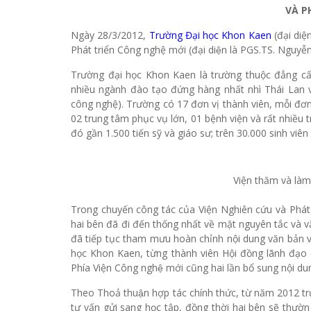
VÀ P
Ngày 28/3/2012,
Trường Đại học Khon Kaen
(đại diện
Phát triển Công nghệ mới (đại diện là PGS.TS. Nguy
Trường đại học Khon Kaen là trường thuộc đẳng cấp
nhiều ngành đào tạo đứng hàng nhất nhì Thái Lan và 
công nghệ). Trường có 17 đơn vị thành viên, mỗi đơn
02 trung tâm phục vụ lớn, 01 bệnh viện và rất nhiều
đó gần 1.500 tiến sỹ và giáo sư; trên 30.000 sinh viên 
Viện thăm và làm
Trong chuyến công tác của Viện Nghiên cứu và Phá
hai bên đã đi đến thống nhất về mặt nguyên tắc và 
đã tiếp tục tham mưu hoàn chỉnh nội dung văn bản và 
học Khon Kaen, từng thành viên Hội đồng lãnh đạo 
Phía Viện Công nghệ mới cũng hai lần bổ sung nội du
Theo Thoả thuận hợp tác chính thức, từ năm 2012 
tư vấn gửi sang học tập, đồng thời hai bên sẽ thườ