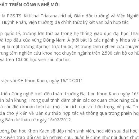
HÁT TRIỂN CÔNG NGHỆ MỚI
 là PGS.TS. Kittichai Triatanasirichai, Giám đốc trường) và Viện Nghi
ễn Huỳnh Phán, Viện trưởng) đã chính thức ký kết văn bản hợp tác.
 quốc tế, trường lớn thứ ba trong hệ thống giáo dục đại học Thái
top đầu của vùng Đông-Nam Á (nổi bật là các ngành y khoa và k
 vị là một trường đại học trực thuộc; 04 trung tâm nghiên cứu chuyê
 trung tâm nghiên cứu khoa học chuyên ngành; trên 2.500 cán bộ cơ h
và trên 10.000 học viên sau đại học.
 việc với ĐH Khon Kaen, ngày 16/12/2011
t triển Công nghệ mới đến thăm trường Đại học Khon Kaen ngày 16/
văn bản khung. Trong quá trình đàm phán các cơ quan chức năng củ
các điều khoản hợp tác một các tích cực và thận trọng. Về phía T
đã cho ý kiến về Bản dự thảo hợp tác và thông qua trong phiên họ
ng Bản dự thảo từ ngày 16/02/2012.
trường Đại học Khon Kaen sẽ tiếp nhận sinh viên, học viên sau đại học
ng xuyên trao đổi cán bộ nghiên cứu, quản lý cũng như nội dung chư