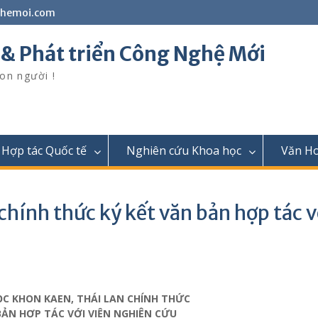
ghemoi.com
 & Phát triển Công Nghệ Mới
on người !
Hợp tác Quốc tế
Nghiên cứu Khoa học
Văn H
ính thức ký kết văn bản hợp tác vơ
C KHON KAEN, THÁI LAN CHÍNH THỨC
BẢN HỢP TÁC VỚI VIỆN NGHIÊN CỨU