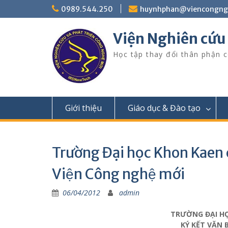
Skip
0989.544.250
huynhphan@viencongn
to
content
Viện Nghiên cứu
Học tập thay đổi thân phận c
Giới thiệu
Giáo dục & Đào tạo
Trường Đại học Khon Kaen ch
Viện Công nghệ mới
06/04/2012
admin
TRƯỜNG ĐẠI HỌ
KÝ KẾT VĂN 