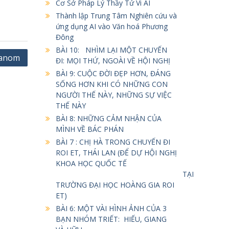
Cơ Sở Pháp Lý Thầy Tử Vi AI
Thành lập Trung Tâm Nghiên cứu và
ứng dụng AI vào Văn hoá Phương
Đông
BÀI 10: NHÌM LẠI MỘT CHUYẾN
hanom
ĐI: MỌI THỨ, NGOÀI VỀ HỘI NGHỊ
BÀI 9: CUỘC ĐỜI ĐẸP HƠN, ĐÁNG
SỐNG HƠN KHI CÓ NHỮNG CON
NGƯỜI THẾ NÀY, NHỮNG SỰ VIỆC
THẾ NÀY
BÀI 8: NHỮNG CẢM NHẬN CỦA
MÌNH VỀ BÁC PHÁN
BÀI 7 : CHỊ HÀ TRONG CHUYẾN ĐI
ROI ET, THÁI LAN (ĐỂ DỰ HỘI NGHỊ
KHOA HỌC QUỐC TẾ
TẠI
TRƯỜNG ĐẠI HỌC HOÀNG GIA ROI
ET)
BÀI 6: MỘT VÀI HÌNH ẢNH CỦA 3
BẠN NHÓM TRIẾT: HIẾU, GIANG