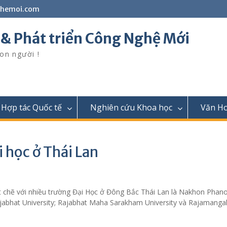
ghemoi.com
 & Phát triển Công Nghệ Mới
on người !
Hợp tác Quốc tế
Nghiên cứu Khoa học
Văn H
i học ở Thái Lan
t chẽ với nhiều trường Đại Học ở Đông Bắc Thái Lan là Nakhon Pha
Rajabhat University; Rajabhat Maha Sarakham University và Rajamanga