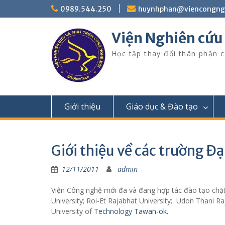
Skip
0989.544.250
huynhphan@viencongn
to
content
Viện Nghiên cứu
Học tập thay đổi thân phận c
Giới thiệu
Giáo dục & Đào tạo
Giới thiệu về các trường Đạ
12/11/2011
admin
Viện Công nghệ mới đã và đang hợp tác đào tạo chặ
University; Roi-Et Rajabhat University; Udon Thani 
University of
Technology Tawan-ok.