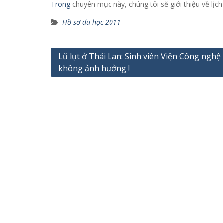
Trong
chuyên mục này, chúng tôi sẽ giới thiệu về lịc
Hồ sơ du học 2011
Điều
Lũ lụt ở Thái Lan: Sinh viên Viện Công nghệ
không ảnh hưởng !
hướng
bài
viết