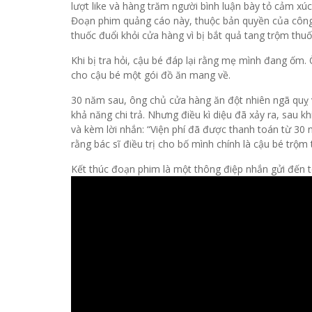
lượt like và hàng trăm người bình luận bày tỏ cảm xúc
Đoạn phim quảng cáo này, thuộc bản quyền của công
thuốc đuổi khỏi cửa hàng vì bị bắt quả tang trộm thuố
Khi bị tra hỏi, cậu bé đáp lại rằng mẹ mình đang ốm. 
cho cậu bé một gói đồ ăn mang về.
30 năm sau, ông chủ cửa hàng ăn đột nhiên ngã quỵ và
khả năng chi trả. Nhưng điều kì diệu đã xảy ra, sau k
và kèm lời nhắn: “Viện phí đã được thanh toán từ 30 
rằng bác sĩ điều trị cho bố mình chính là cậu bé trộ
Kết thúc đoạn phim là một thông điệp nhắn gửi đến toà