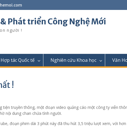
ghemoi.com
 & Phát triển Công Nghệ Mới
on người !
Hợp tác Quốc tế
Nghiên cứu Khoa học
Văn H
hất !
g tiện truyền thông, một đoạn video quảng cáo một công ty viễn thô
nhờ nội dung chan chứa tình người.
be, đoạn phim dài 3 phút này đã thu hút 3,5 triệu lượt xem, với hơn