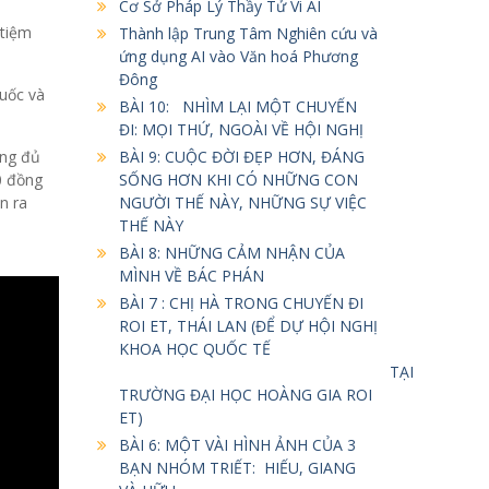
Cơ Sở Pháp Lý Thầy Tử Vi AI
 tiệm
Thành lập Trung Tâm Nghiên cứu và
ứng dụng AI vào Văn hoá Phương
Đông
huốc và
BÀI 10: NHÌM LẠI MỘT CHUYẾN
ĐI: MỌI THỨ, NGOÀI VỀ HỘI NGHỊ
ông đủ
BÀI 9: CUỘC ĐỜI ĐẸP HƠN, ĐÁNG
0 đồng
SỐNG HƠN KHI CÓ NHỮNG CON
n ra
NGƯỜI THẾ NÀY, NHỮNG SỰ VIỆC
THẾ NÀY
BÀI 8: NHỮNG CẢM NHẬN CỦA
MÌNH VỀ BÁC PHÁN
BÀI 7 : CHỊ HÀ TRONG CHUYẾN ĐI
ROI ET, THÁI LAN (ĐỂ DỰ HỘI NGHỊ
KHOA HỌC QUỐC TẾ
TẠI
TRƯỜNG ĐẠI HỌC HOÀNG GIA ROI
ET)
BÀI 6: MỘT VÀI HÌNH ẢNH CỦA 3
BẠN NHÓM TRIẾT: HIẾU, GIANG