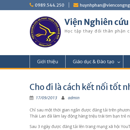
Skip
0989.544.250
huynhphan@viencongn
to
content
Viện Nghiên cứu
Học tập thay đổi thân phận c
Giới thiệu
Giáo dục & Đào tạo
Cho đi là cách kết nối tốt n
17/09/2013
admin
Chỉ sau một thời gian ngắn được đăng tải trên phươn
Thái Lan đã làm lay động hàng triệu trái tim bạn trẻ 
Sau 3 ngày được đăng tải lên trang mạng xã hội YouTu