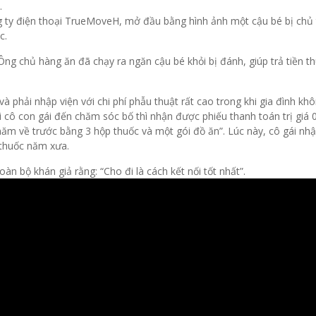
.
 ty điện thoại TrueMoveH, mở đầu bằng hình ảnh một cậu bé bị chủ
c.
Ông chủ hàng ăn đã chạy ra ngăn cậu bé khỏi bị đánh, giúp trả tiền t
 phải nhập viện với chi phí phẫu thuật rất cao trong khi gia đình kh
hi cô con gái đến chăm sóc bố thì nhận được phiếu thanh toán trị giá 
năm về trước bằng 3 hộp thuốc và một gói đồ ăn”. Lúc này, cô gái nhậ
m thuốc năm xưa.
n bộ khán giả rằng: “Cho đi là cách kết nối tốt nhất”.