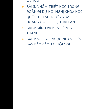
VÀ HỮU
BÀI 5: NHÓM TRIẾT HỌC TRONG
ĐOÀN ĐI DỰ HỘI NGHỊ KHOA HỌC
QUỐC TẾ TẠI TRƯỜNG ĐẠI HỌC
HOÀNG GIA ROI ET, THÁI LAN
BÀI 4: MÌNH VÀ NCS. LÊ MINH
THANH
BÀI 3: NCS BÙI NGỌC NHÂN TRÌNH
BÀY BÁO CÁO TẠI HỘI NGHỊ