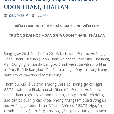
UDON THANI, THÁI LAN
04/10/2014
admin
VIỆN CÔNG NGHỆ MỚI BÀN GIAO SINH VIÊN CHO
TRƯỜNG ĐẠI HỌC HOÀNG GIA UDON THANI, THÁI LAN
Sáng ngày 26 tháng 9 năm 201 4, tại trường Đại học Hoàng gia
Udon Thani, Thái lan (Udon Thani Rajabhat University, Thailand),
Viện Công nghệ mới đã bàn giao 6 sinh viên của Viện cho Nhà
trường. Buổi lễ bàn giao đã diễn ra trong không khí trang trọng
đầm ấm và đầy tình cảm xúc động.
Tham dự buổi lễ về phía Trường Đại Học Hoàng gia có Ngài
GS.TS. Nattithep Pitaksanurat, Giám đốc Đại học Hoàng gia
Udon Thani, Ngài TS. Viboon Pensuk, Phó giám đốc và đông
đảo cán bộ quản lý các khoa, phòng, trung tâm của trường Đại
học Hoàng gia Udon Thani. Về phía Viện có PGS.TS. Nguyễn
Huỳnh Phán, Viện trưởng; ThS. Nguyễn Quang Hưng, Phó Viện