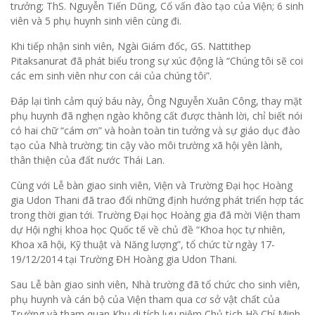
trưởng; ThS. Nguyễn Tiến Dũng, Cố vấn đào tạo của Viện; 6 sinh
viên và 5 phụ huynh sinh viên cùng đi.
Khi tiếp nhận sinh viên, Ngài Giám đốc, GS. Nattithep
Pitaksanurat đã phát biểu trong sự xúc động là “Chúng tôi sẽ coi
các em sinh viên như con cái của chúng tôi”.
Đáp lại tình cảm quý báu này, Ông Nguyễn Xuân Công, thay mặt
phụ huynh đã nghẹn ngào không cất được thành lời, chỉ biết nói
có hai chữ “cám ơn” và hoàn toàn tin tưởng và sự giáo dục đào
tạo của Nhà trường; tin cậy vào môi trường xã hội yên lành,
thân thiện của đất nước Thái Lan.
Cùng với Lễ bàn giao sinh viên, Viện và Trường Đại học Hoàng
gia Udon Thani đã trao đổi những định hướng phát triển hợp tác
trong thời gian tới. Trường Đại học Hoàng gia đã mời Viện tham
dự Hội nghị khoa học Quốc tế về chủ đề “Khoa học tự nhiên,
Khoa xã hội, Kỹ thuật và Năng lượng”, tổ chức từ ngày 17-
19/12/2014 tại Trường ĐH Hoàng gia Udon Thani.
Sau Lễ bàn giao sinh viên, Nhà trường đã tổ chức cho sinh viên,
phụ huynh và cán bộ của Viện tham qua cơ sở vật chất của
Trường và tham quan Khu di tích lưu niệm Chủ tịch Hồ Chí Minh