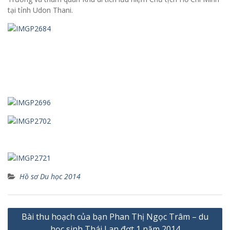
tại tỉnh Udon Thani.
Hồ sơ Du học 2014
Điều
Bài thu hoạch của bạn Phan Thị Ngọc Trâm – du
hướng
học sinh Thái Lan đợt 1 năm 2014