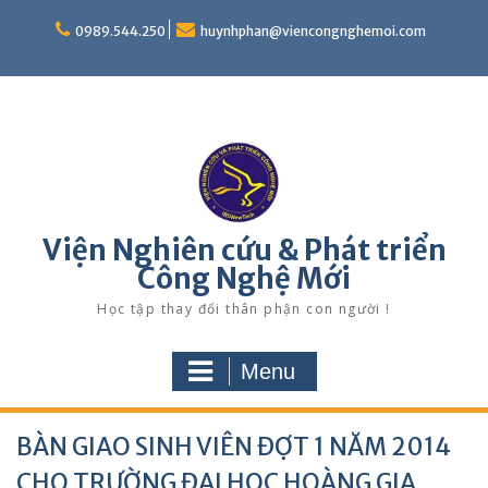
Skip
to
0989.544.250
huynhphan@viencongnghemoi.com
content
Viện Nghiên cứu & Phát triển
Công Nghệ Mới
Học tập thay đổi thân phận con người !
Menu
BÀN GIAO SINH VIÊN ĐỢT 1 NĂM 2014
CHO TRƯỜNG ĐẠI HỌC HOÀNG GIA