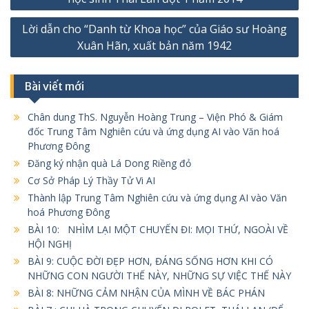
bài
Lời dẫn cho “Danh từ Khoa học” của Giáo sư Hoàng
viết
Xuân Hãn, xuất bản năm 1942
Bài viết mới
Chân dung ThS. Nguyễn Hoàng Trung – Viện Phó & Giám
đốc Trung Tâm Nghiên cứu và ứng dụng AI vào Văn hoá
Phương Đông
Đăng ký nhận quà Lá Dong Riềng đỏ
Cơ Sở Pháp Lý Thầy Tử Vi AI
Thành lập Trung Tâm Nghiên cứu và ứng dụng AI vào Văn
hoá Phương Đông
BÀI 10: NHÌM LẠI MỘT CHUYẾN ĐI: MỌI THỨ, NGOÀI VỀ
HỘI NGHỊ
BÀI 9: CUỘC ĐỜI ĐẸP HƠN, ĐÁNG SỐNG HƠN KHI CÓ
NHỮNG CON NGƯỜI THẾ NÀY, NHỮNG SỰ VIỆC THẾ NÀY
BÀI 8: NHỮNG CẢM NHẬN CỦA MÌNH VỀ BÁC PHÁN