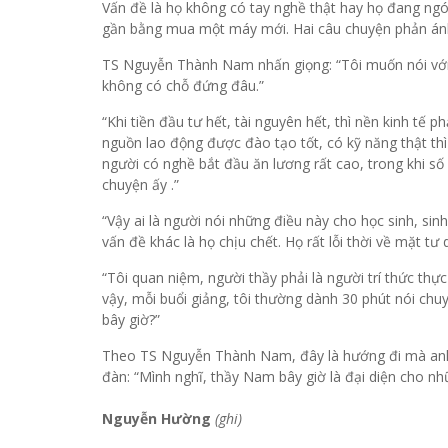
Vấn đề là họ không có tay nghề thật hay họ đang ngó
gần bằng mua một máy mới. Hai câu chuyện phản ánh
TS Nguyễn Thành Nam nhấn giọng: “Tôi muốn nói với 
không có chỗ đứng đâu.”
“Khi tiền đầu tư hết, tài nguyên hết, thì nền kinh tế 
nguồn lao động được đào tạo tốt, có kỹ năng thật th
người có nghề bắt đầu ăn lương rất cao, trong khi số 
chuyện ấy .”
“Vậy ai là người nói những điều này cho học sinh, si
vấn đề khác là họ chịu chết. Họ rất lỗi thời về mặt tư 
“Tôi quan niệm, người thầy phải là người trí thức thự
vậy, mỗi buổi giảng, tôi thường dành 30 phút nói chu
bây giờ?”
Theo TS Nguyễn Thành Nam,
đây là hướng đi mà anh
đàn: “Mình nghĩ, thầy Nam bây giờ là đại diện cho nh
Nguyễn Hường
(ghi)