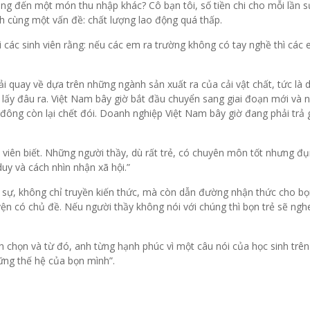
ng đến một món thu nhập khác? Cô bạn tôi, số tiền chi cho mỗi lần 
 cùng một vấn đề: chất lượng lao động quá thấp.
các sinh viên rằng: nếu các em ra trường không có tay nghề thì các
phải quay về dựa trên những ngành sản xuất ra của cải vật chất, tức là
ì lấy đâu ra. Việt Nam bây giờ bắt đầu chuyển sang giai đoạn mới và 
đông còn lại chết đói. Doanh nghiệp Việt Nam bây giờ đang phải trả g
nh viên biết. Những người thầy, dù rất trẻ, có chuyên môn tốt nhưng đ
duy và cách nhìn nhận xã hội.”
c sự, không chỉ truyền kiến thức, mà còn dẫn đường nhận thức cho bọn
yện có chủ đề. Nếu người thầy không nói với chúng thì bọn trẻ sẽ nghe
 chọn và từ đó, anh từng hạnh phúc vì một câu nói của học sinh trên
ững thế hệ của bọn mình”.