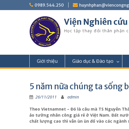
Skip
0989.544.250
huynhphan@viencongn
to
content
Viện Nghiên cứu
Học tập thay đổi thân phận c
Giới thiệu
Giáo dục & Đào tạo
5 năm nữa chúng ta sống b
26/11/2011
admin
Theo Vietnamnet – Đó là câu mà TS Nguyễn Thàn
ảo tưởng nhân công giá rẻ ở Việt Nam. Đất nướ
chất lượng cao thì vẫn ùn ùn đổ vào các ngành s