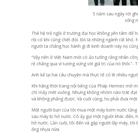
5 năm sau ngày rời gh
sống n
Thế hệ trẻ ngồi ở trường đại học không yên tâm để họ
rồi có khi cũng chết đói. Đó là những ngành rất khó.
người ta chẳng học hành gì đi kinh doanh này nọ cũng
“Vậy nên ở Việt Nam mới có ảo tưởng rằng nhân công
rẻ chẳng qua vì tương xứng với giá trị của nó thôi.”
Anh kể lại hai câu chuyện mà thực tế có lẽ nhiều ngư
Khi hãng thời trang nổi tiếng của Pháp Hermes mở 
chỉ mấy mét vuông. Nhưng không nhóm nào trát đạt 
và không phẳng được. Và cuối cùng, họ phải đưa một 
Một người bạn của tôi mua một máy bơm nước tăng áp
sau máy bị hở nước. Cô ấy gọi một người khác đến, 
hở nước. Lần cuối, tôi đến và gặp người lắp máy, tô
ống nhựa nữa.