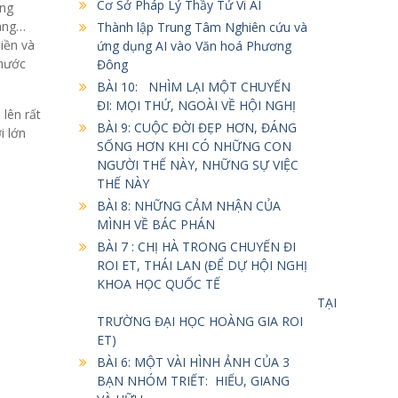
Cơ Sở Pháp Lý Thầy Tử Vi AI
ừng
hàng…
Thành lập Trung Tâm Nghiên cứu và
iền và
ứng dụng AI vào Văn hoá Phương
 nước
Đông
BÀI 10: NHÌM LẠI MỘT CHUYẾN
ĐI: MỌI THỨ, NGOÀI VỀ HỘI NGHỊ
 lên rất
BÀI 9: CUỘC ĐỜI ĐẸP HƠN, ĐÁNG
i lớn
SỐNG HƠN KHI CÓ NHỮNG CON
NGƯỜI THẾ NÀY, NHỮNG SỰ VIỆC
THẾ NÀY
BÀI 8: NHỮNG CẢM NHẬN CỦA
MÌNH VỀ BÁC PHÁN
BÀI 7 : CHỊ HÀ TRONG CHUYẾN ĐI
ROI ET, THÁI LAN (ĐỂ DỰ HỘI NGHỊ
KHOA HỌC QUỐC TẾ
TẠI
TRƯỜNG ĐẠI HỌC HOÀNG GIA ROI
ET)
BÀI 6: MỘT VÀI HÌNH ẢNH CỦA 3
BẠN NHÓM TRIẾT: HIẾU, GIANG