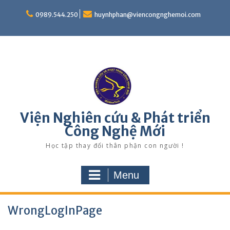
Skip
to
0989.544.250
huynhphan@viencongnghemoi.com
content
Viện Nghiên cứu & Phát triển
Công Nghệ Mới
Học tập thay đổi thân phận con người !
Menu
WrongLogInPage