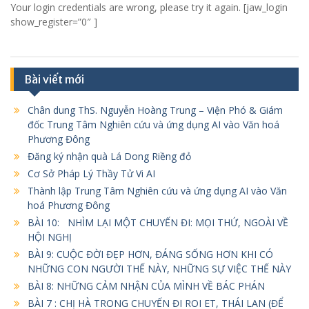
Your login credentials are wrong, please try it again. [jaw_login
show_register=”0″ ]
Bài viết mới
Chân dung ThS. Nguyễn Hoàng Trung – Viện Phó & Giám
đốc Trung Tâm Nghiên cứu và ứng dụng AI vào Văn hoá
Phương Đông
Đăng ký nhận quà Lá Dong Riềng đỏ
Cơ Sở Pháp Lý Thầy Tử Vi AI
Thành lập Trung Tâm Nghiên cứu và ứng dụng AI vào Văn
hoá Phương Đông
BÀI 10: NHÌM LẠI MỘT CHUYẾN ĐI: MỌI THỨ, NGOÀI VỀ
HỘI NGHỊ
BÀI 9: CUỘC ĐỜI ĐẸP HƠN, ĐÁNG SỐNG HƠN KHI CÓ
NHỮNG CON NGƯỜI THẾ NÀY, NHỮNG SỰ VIỆC THẾ NÀY
BÀI 8: NHỮNG CẢM NHẬN CỦA MÌNH VỀ BÁC PHÁN
BÀI 7 : CHỊ HÀ TRONG CHUYẾN ĐI ROI ET, THÁI LAN (ĐỂ