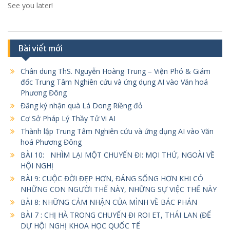
See you later!
Bài viết mới
Chân dung ThS. Nguyễn Hoàng Trung – Viện Phó & Giám
đốc Trung Tâm Nghiên cứu và ứng dụng AI vào Văn hoá
Phương Đông
Đăng ký nhận quà Lá Dong Riềng đỏ
Cơ Sở Pháp Lý Thầy Tử Vi AI
Thành lập Trung Tâm Nghiên cứu và ứng dụng AI vào Văn
hoá Phương Đông
BÀI 10: NHÌM LẠI MỘT CHUYẾN ĐI: MỌI THỨ, NGOÀI VỀ
HỘI NGHỊ
BÀI 9: CUỘC ĐỜI ĐẸP HƠN, ĐÁNG SỐNG HƠN KHI CÓ
NHỮNG CON NGƯỜI THẾ NÀY, NHỮNG SỰ VIỆC THẾ NÀY
BÀI 8: NHỮNG CẢM NHẬN CỦA MÌNH VỀ BÁC PHÁN
BÀI 7 : CHỊ HÀ TRONG CHUYẾN ĐI ROI ET, THÁI LAN (ĐỂ
DỰ HỘI NGHỊ KHOA HỌC QUỐC TẾ