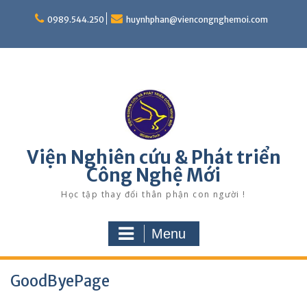
Skip
to
0989.544.250
huynhphan@viencongnghemoi.com
content
Viện Nghiên cứu & Phát triển
Công Nghệ Mới
Học tập thay đổi thân phận con người !
Menu
GoodByePage