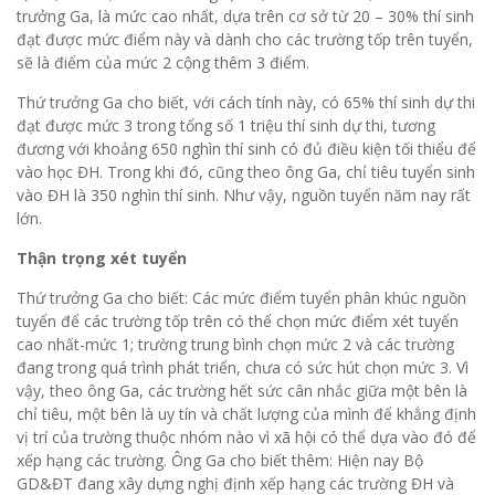
trưởng Ga, là mức cao nhất, dựa trên cơ sở từ 20 – 30% thí sinh
đạt được mức điểm này và dành cho các trường tốp trên tuyển,
sẽ là điểm của mức 2 cộng thêm 3 điểm.
Thứ trưởng Ga cho biết, với cách tính này, có 65% thí sinh dự thi
đạt được mức 3 trong tổng số 1 triệu thí sinh dự thi, tương
đương với khoảng 650 nghìn thí sinh có đủ điều kiện tối thiểu để
vào học ĐH. Trong khi đó, cũng theo ông Ga, chỉ tiêu tuyển sinh
vào ĐH là 350 nghìn thí sinh. Như vậy, nguồn tuyển năm nay rất
lớn.
Thận trọng xét tuyển
Thứ trưởng Ga cho biết: Các mức điểm tuyển phân khúc nguồn
tuyển để các trường tốp trên có thể chọn mức điểm xét tuyển
cao nhất-mức 1; trường trung bình chọn mức 2 và các trường
đang trong quá trình phát triển, chưa có sức hút chọn mức 3. Vì
vậy, theo ông Ga, các trường hết sức cân nhắc giữa một bên là
chỉ tiêu, một bên là uy tín và chất lượng của mình để khẳng định
vị trí của trường thuộc nhóm nào vì xã hội có thể dựa vào đó để
xếp hạng các trường. Ông Ga cho biết thêm: Hiện nay Bộ
GD&ĐT đang xây dựng nghị định xếp hạng các trường ĐH và