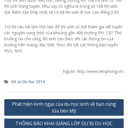
một thí sinh được vào học, tương đương với 168 thí sinh có 100
thí sinh trúng tuyển. Như vậy có nghĩa là trong số 168 thí sinh
đạt điểm sàn thấp nhất sẽ có 68 thí sinh đi học cao đẳng (CĐ).
Trả lời câu hỏi làm thế nào để thí sinh có thể tham gia xét tuyển
các nguyện vọng (NV) của khoảng gần 400 trường ĐH, CĐ? Thứ
trưởng Ga cho rằng, thí sinh cần theo dõi các thông tin của
trường trên mạng, đặc biệt, theo dõi sát các thông báo tuyển
NV2, NV3.
Nguồn: http://www.tienphong.vn/
Hồ sơ Du học 2014
Điều
Phát hiện kinh ngạc của du học sinh về bạn cùng
hướng
lứa bên Mỹ
bài
THÔNG BÁO KHAI GIẢNG LỚP DỰ BỊ DU HỌC
viết