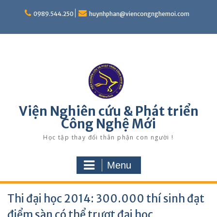
Skip
to
0989.544.250
huynhphan@viencongnghemoi.com
content
Viện Nghiên cứu & Phát triển
Công Nghệ Mới
Học tập thay đổi thân phận con người !
Menu
Thi đại học 2014: 300.000 thí sinh đạt
điểm sàn có thể trượt đại học