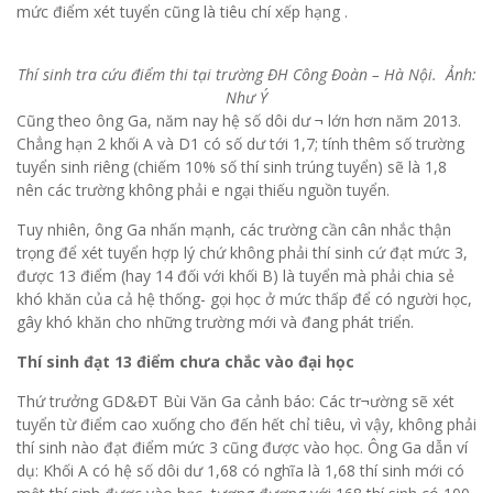
mức điểm xét tuyển cũng là tiêu chí xếp hạng .
Thí sinh tra cứu điểm thi tại trường ĐH Công Đoàn – Hà Nội. Ảnh:
Như Ý
Cũng theo ông Ga, năm nay hệ số dôi dư ¬ lớn hơn năm 2013.
Chẳng hạn 2 khối A và D1 có số dư tới 1,7; tính thêm số trường
tuyển sinh riêng (chiếm 10% số thí sinh trúng tuyển) sẽ là 1,8
nên các trường không phải e ngại thiếu nguồn tuyển.
Tuy nhiên, ông Ga nhấn mạnh, các trường cần cân nhắc thận
trọng để xét tuyển hợp lý chứ không phải thí sinh cứ đạt mức 3,
được 13 điểm (hay 14 đối với khối B) là tuyển mà phải chia sẻ
khó khăn của cả hệ thống- gọi học ở mức thấp để có người học,
gây khó khăn cho những trường mới và đang phát triển.
Thí sinh đạt 13 điểm chưa chắc vào đại học
Thứ trưởng GD&ĐT Bùi Văn Ga cảnh báo: Các tr¬ường sẽ xét
tuyển từ điểm cao xuống cho đến hết chỉ tiêu, vì vậy, không phải
thí sinh nào đạt điểm mức 3 cũng được vào học. Ông Ga dẫn ví
dụ: Khối A có hệ số dôi dư 1,68 có nghĩa là 1,68 thí sinh mới có