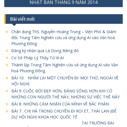
NHẬT BẢN THÁNG 9 NĂM 2014
Bài viết mới
Chân dung ThS. Nguyễn Hoàng Trung – Viện Phó & Giám
đốc Trung Tâm Nghiên cứu và ứng dụng AI vào Văn hoá
Phương Đông
Đăng ký nhận quà Lá Dong Riềng đỏ
Cơ Sở Pháp Lý Thầy Tử Vi AI
Thành lập Trung Tâm Nghiên cứu và ứng dụng AI vào Văn
hoá Phương Đông
BÀI 10: NHÌM LẠI MỘT CHUYẾN ĐI: MỌI THỨ, NGOÀI VỀ
HỘI NGHỊ
BÀI 9: CUỘC ĐỜI ĐẸP HƠN, ĐÁNG SỐNG HƠN KHI CÓ
NHỮNG CON NGƯỜI THẾ NÀY, NHỮNG SỰ VIỆC THẾ NÀY
BÀI 8: NHỮNG CẢM NHẬN CỦA MÌNH VỀ BÁC PHÁN
BÀI 7 : CHỊ HÀ TRONG CHUYẾN ĐI ROI ET, THÁI LAN (ĐỂ
DỰ HỘI NGHỊ KHOA HỌC QUỐC TẾ
TẠI TRƯỜNG ĐẠI